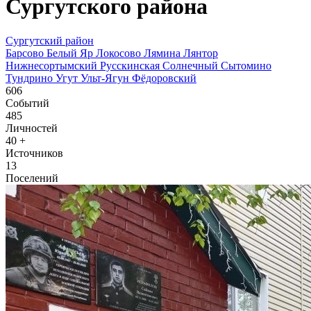
Сургутского района
Сургутский район
Барсово
Белый Яр
Локосово
Лямина
Лянтор
Нижнесортымский
Русскинская
Солнечный
Сытомино
Тундрино
Угут
Ульт-Ягун
Фёдоровский
606
Событий
485
Личностей
40
+
Источников
13
Поселений