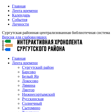
Главная
Лента времени
Календарь
События
Личности
Сургутская районная централизованная библиотечная система
Версия для слабовидящих
Главная
Лента времени
Сургутский район
Барсово
Белый Яр
Локосово
Лямина
Лянтор
Нижнесортымский
Русскинская
Солнечный
Сытомино