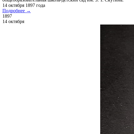
Тобольского статистического комитета деревни Сайгатина.
Дата считается годом основания деревни.
1 мая 1897 года
Подробнее →
1897
1 мая
Первая Всероссийская перепись населения в
Сургутском уезде
По данным Всероссийской переписи населения 1897 г. в
Сургутском округе проживали 4012 мужчин и 3734 женщины,
причём коренное население округа превышало 70 процентов
от всех жителей.
1 июня 1897 года
Подробнее →
1897
1 июня
Открыта Локосовская школа
14 октября 1897 г. по сведениям клировой ведомости