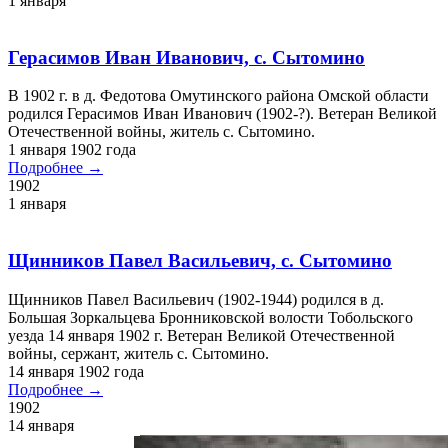
18 февраля 1900 года
Подробнее →
1900
18 февраля
Образовано селение Белый Яр
В 1900 году Белый Яр (Белоярская) пароходная пристань
упоминается в списках городских предместий, состоящих в
черте города Сургута. День поселения отмечается ежегодно –
5 ноября.
5 ноября 1900 года
Подробнее →
1900
5 ноября