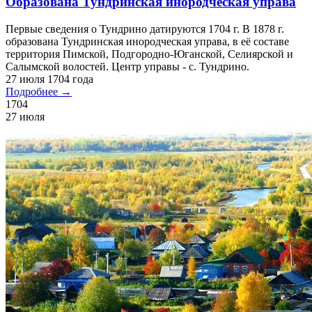
Образована Тундринская инородческая управа
Первые сведения о Тундрино датируются 1704 г. В 1878 г.
образована Тундринская инородческая управа, в её составе
территория Пимской, Подгородно-Юганской, Селиярской и
Салымской волостей. Центр управы - с. Тундрино.
27 июля 1704 года
Подробнее →
1704
27 июля