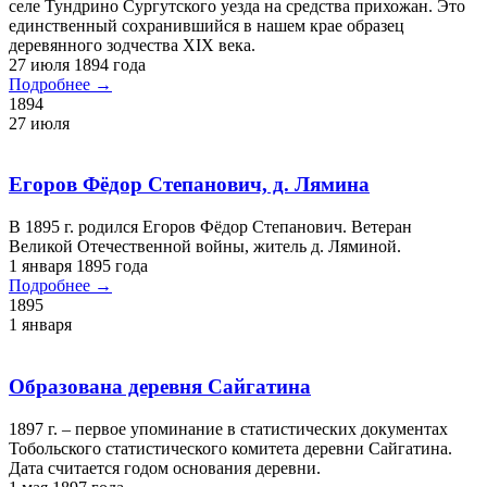
Возведена церковь Великомученика целителя
Пантелеимона в с. Тундрино