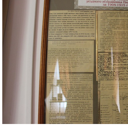
4 августа 1869 г. в слободе Усть-Ница Тобольской губернии
родился Пирожников Григорий Александрович (1869–1963).
Сургутский уездный исправник, просветитель, краевед,
создатель первой библиотеки.
4 августа 1869 года
Подробнее →
1869
4 августа
Образована деревня Лямина
Май 1871 г. – дата образования Нижне-Ляминской пристани.
В 70-80-х гг. XIX века пароходство в Сургутском уезде
создало спрос на дрова. Места для поставки дров на пароходы
стали застраиваться землянками рабочих-дроворубов.
Предположительно, так возникла пристань Нижне-
Ляминская. По заключению археологов возраст поселений
древнего человека в этих местах – семь тысяч лет.
1 мая 1871 года
Подробнее →
1871
1 мая