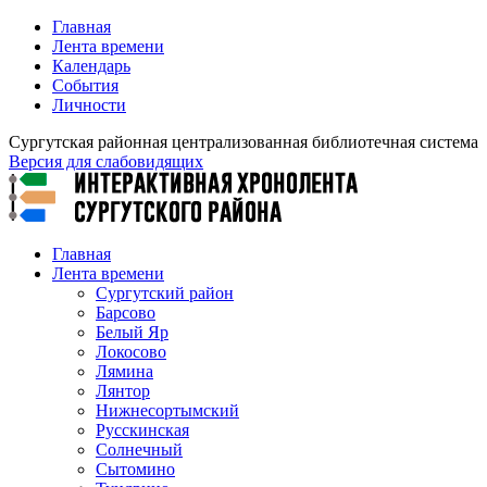
Главная
Лента времени
Календарь
События
Личности
Сургутская районная централизованная библиотечная система
Версия для слабовидящих
Главная
Лента времени
Сургутский район
Барсово
Белый Яр
Локосово
Лямина
Лянтор
Нижнесортымский
Русскинская
Солнечный
Сытомино