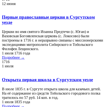
12 июня
Первые православные церкви в Сургутском
уезде
Церкви во имя святого Иоанна Предтечи (с. Юган) и
Ваховская Богоявленская церковь (с. Локосово) были
построены в 1716 г. и неразрывно связаны с миссионерскими
экспедициями митрополита Сибирского и Тобольского
Филофея Лещинского.
1 июля 1716 года
Подробнее →
1716
1 июля
Открыта первая школа в Сургутском уезде
В июле 1835 г. в Сургуте открыта школа для казачьих детей.
На её содержание из средств Тобольского городового полка
тратилось по 57 руб. 14 коп. в год.
1 июля 1835 года
Подробнее →