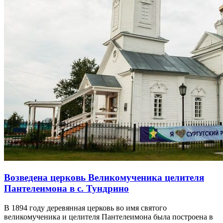
Белоярскую пристань посетил цесаревич
Романов Николай Александрович
21 июля 1891 года на белоярской пристани побывал 23-
летний наследник престола Николай Романов, совершавший
путешествие по Сибири и Дальнему Востоку.
21 июля 1891 года
Подробнее →
1891
21 июля