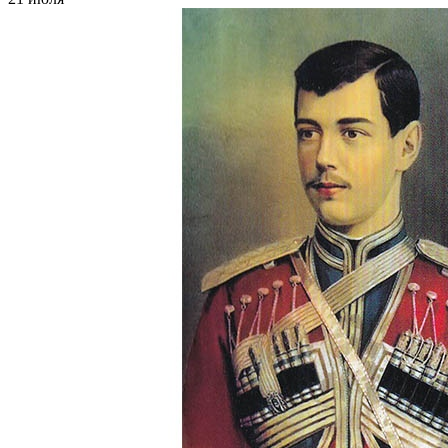
Первые раскопки археологического памятника
«Барсова гора»
В 1891 г. в урочище Барсова гора побывал шведский ученый
Ф. Р. Мартин и провёл небольшие раскопки на городищах, а
также вскрыл 111 погребений на средневековом могильнике.
Результаты его работ были опубликованы лишь в 1935 г. в
Стокгольме шведским востоковедом Арне. В 1889 г. Барсова
гора вошла в список древностей тобольской губернии,
составленный известным сибирским историком И. Я.
Словцовым.
21 июля 1891 года