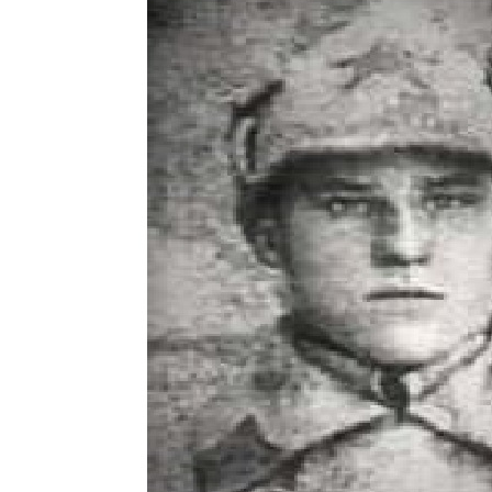
Елесин Павел Иванович, д. Лямина
В 1901 г. дер. Ляминой Сургутского уезда родился Елесин