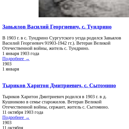
Павел Иванович (1901-1943 гг.). Ветеран Великой
Отечественной войны, житель д. Ляминой.
1 января 1901 года
Подробнее →
1901
1 января
Герасимов Иван Иванович, с. Сытомино
В 1902 г. в д. Федотова Омутинского района Омской области
родился Герасимов Иван Иванович (1902-?). Ветеран Великой
Отечественной войны, житель с. Сытомино.
1 января 1902 года
Подробнее →
1902
1 января
Щинников Павел Васильевич, с. Сытомино
Щинников Павел Васильевич (1902-1944) родился в д.
Большая Зоркальцева Бронниковской волости Тобольского
уезда 14 января 1902 г. Ветеран Великой Отечественной