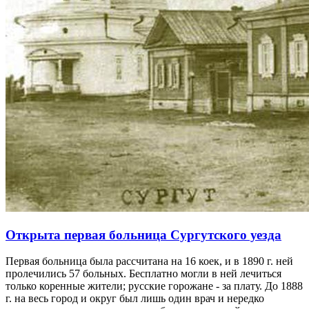
Первая в уезде метрологическая станция,
водомерный пост, телеграфная линия, грунтовая
дорога
Первая в Сургутском уезде метеорологическая станция
открылась в 1881 г. в Белом Яре, через два года здесь появился
водомерный пост. В 1900 г. Белоярскую пристань и уездный
центр соединила первая телефонная линия и грунтовая дорога
длиной в 15 вёрст.
1 июня 1881 года
Подробнее →
1881
1 июня