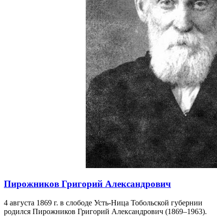
Ярмарки в Сургутском уезде
Во второй половине XIX века в регионе началось развитие
ярмарок: Сургутской, Ларьякской, Юганской. Основным
промысловым зверем была белка, которая служила главной
денежной единицей.
15 мая 1866 года
Подробнее →
1866
15 мая