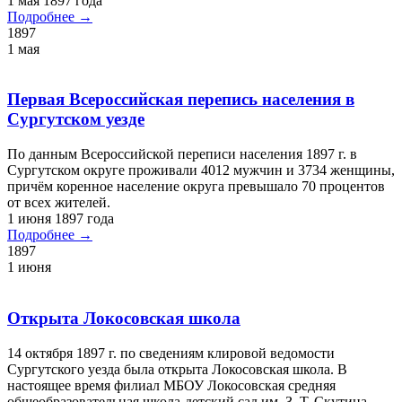
В 1894 году деревянная церковь во имя святого
великомученика и целителя Пантелеимона была построена в
селе Тундрино Сургутского уезда на средства прихожан. Это
единственный сохранившийся в нашем крае образец
деревянного зодчества XIX века.
27 июля 1894 года
Подробнее →
1894
27 июля
Егоров Фёдор Степанович, д. Лямина
В 1895 г. родился Егоров Фёдор Степанович. Ветеран
Великой Отечественной войны, житель д. Ляминой.
1 января 1895 года
Подробнее →
1895
1 января
Образована деревня Сайгатина
1897 г. – первое упоминание в статистических документах