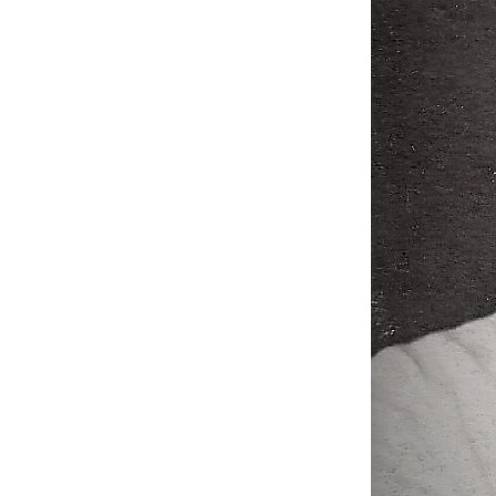
Сургутского уезда была открыта Локосовская школа. В
настоящее время филиал МБОУ Локосовская средняя
общеобразовательная школа-детский сад им. З. Т. Скутина.
14 октября 1897 года
Подробнее →
1897
14 октября