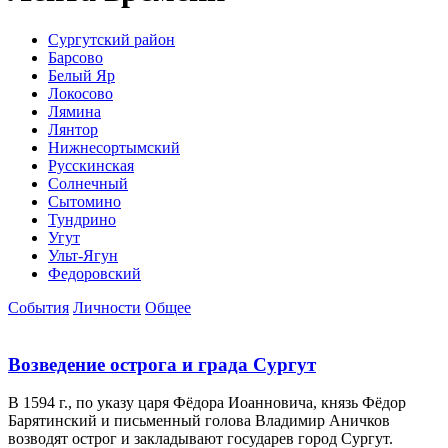
Сургутский район
Барсово
Белый Яр
Локосово
Лямина
Лянтор
Нижнесортымский
Русскинская
Солнечный
Сытомино
Тундрино
Угут
Ульт-Ягун
Федоровский
События
Личности
Общее
Возведение острога и града Сургут
В 1594 г., по указу царя Фёдора Иоанновича, князь Фёдор
Барятинский и письменный голова Владимир Аничков
возводят острог и закладывают государев город Сургут.