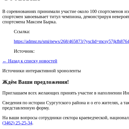
В соревнованиях принимали участие около 100 спортсменов из 
спортсмен завоевывает титул чемпиона, демонстрируя невероят
спортсмена Максим Бырка.
Ссылка:
https://admsr.ru/smi/news/268/465873/?ysclid=mcsy57jkfh87
Источник:
← Назад к списку новостей
Источники интерактивной хроноленты
Ждём Ваши предложения!
Приглашаем всех желающих принять участие в наполнении Ин
Сведения по истории Сургутского района и о его жителях, а т
представленную форму.
На ваши вопросы сотрудники сектора краеведческой, национа
(3462) 25-25-34
.