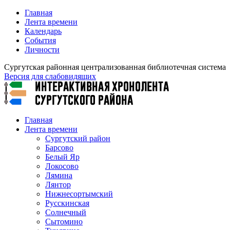
Главная
Лента времени
Календарь
События
Личности
Сургутская районная централизованная библиотечная система
Версия для слабовидящих
Главная
Лента времени
Сургутский район
Барсово
Белый Яр
Локосово
Лямина
Лянтор
Нижнесортымский
Русскинская
Солнечный
Сытомино