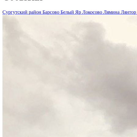
Сургутский район
Барсово
Белый Яр
Локосово
Лямина
Лянто