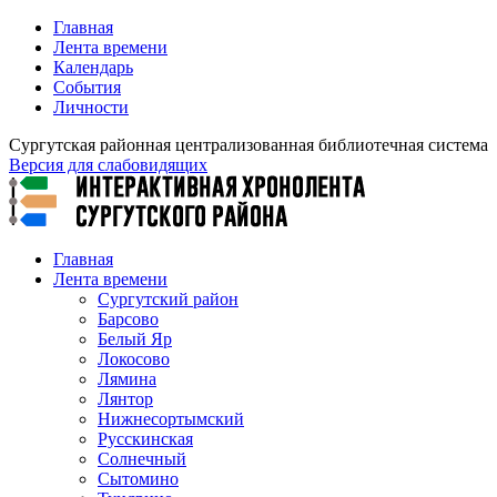
Главная
Лента времени
Календарь
События
Личности
Сургутская районная централизованная библиотечная система
Версия для слабовидящих
Главная
Лента времени
Сургутский район
Барсово
Белый Яр
Локосово
Лямина
Лянтор
Нижнесортымский
Русскинская
Солнечный
Сытомино