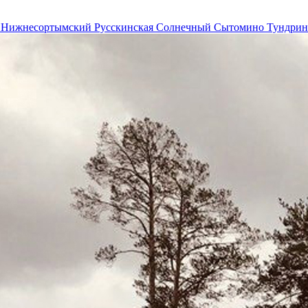
р
Нижнесортымский
Русскинская
Солнечный
Сытомино
Тундри