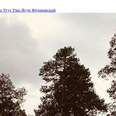
но
Угут
Ульт-Ягун
Фёдоровский