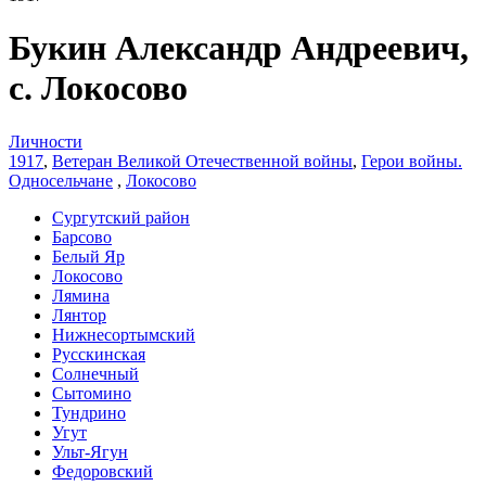
Букин Александр Андреевич,
с. Локосово
Личности
1917
,
Ветеран Великой Отечественной войны
,
Герои войны.
Односельчане
,
Локосово
Сургутский район
Барсово
Белый Яр
Локосово
Лямина
Лянтор
Нижнесортымский
Русскинская
Солнечный
Сытомино
Тундрино
Угут
Ульт-Ягун
Федоровский