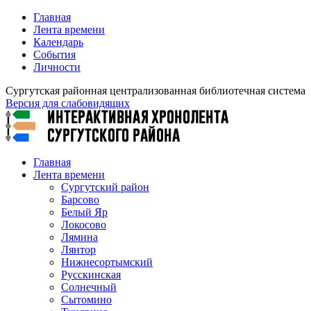
Главная
Лента времени
Календарь
События
Личности
Сургутская районная централизованная библиотечная система
Версия для слабовидящих
Главная
Лента времени
Сургутский район
Барсово
Белый Яр
Локосово
Лямина
Лянтор
Нижнесортымский
Русскинская
Солнечный
Сытомино