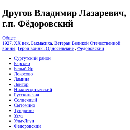
Другов Владимир Лазаревич,
г.п. Фёдоровский
Общее
1927
,
XX век
,
Бакмасиха
,
Ветеран Великой Отечественной
войны
,
Герои войны. Односельчане
,
Фёдоровский
Сургутский район
Барсово
Белый Яр
Локосово
Лямина
Лянтор
Нижнесортымский
Русскинская
Солнечный
Сытомино
Тундрино
Угут
Ульт-Ягун
Федоровский