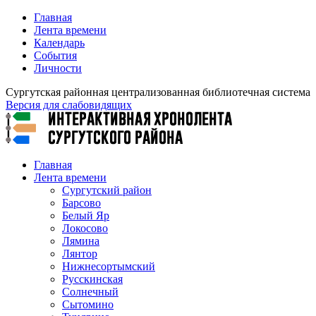
Главная
Лента времени
Календарь
События
Личности
Сургутская районная централизованная библиотечная система
Версия для слабовидящих
Главная
Лента времени
Сургутский район
Барсово
Белый Яр
Локосово
Лямина
Лянтор
Нижнесортымский
Русскинская
Солнечный
Сытомино