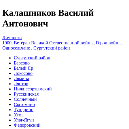
Калашников Василий
Антонович
Личности
1900
,
Ветеран Великой Отечественной войны
,
Герои войны.
Односельчане
,
Сургутский район
Сургутский район
Барсово
Белый Яр
Локосово
Лямина
Лянтор
Нижнесортымский
Русскинская
Солнечный
Сытомино
Тундрино
Угут
Ульт-Ягун
Федоровский