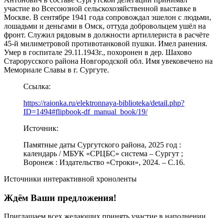
участие во Всесоюзной сельскохозяйственной выставке в
Москве. В сентябре 1941 года сопровождал эшелон с людьми,
лошадьми и деньгами в Омск, оттуда добровольцем ушёл на
фронт. Служил рядовым в должности артиллериста в расчёте
45-й милиметровой противотанковой пушки. Имел ранения.
Умер в госпитале 29.11.1943г., похоронен в дер. Шахово
Старорусского района Новгородской обл. Имя увековечено на
Мемориале Славы в г. Сургуте.
Ссылка:
https://raionka.ru/elektronnaya-biblioteka/detail.php?
ID=1494#flipbook-df_manual_book/19/
Источник:
Памятные даты Сургутского района, 2025 год :
календарь / МБУК «СРЦБС» система – Сургут ;
Воронеж : Издательство «Строки», 2024. – С.16.
Источники интерактивной хроноленты
Ждём Ваши предложения!
Приглашаем всех желающих принять участие в наполнении