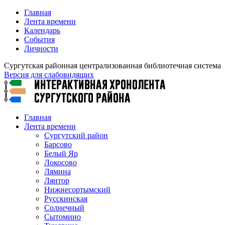
Главная
Лента времени
Календарь
События
Личности
Сургутская районная централизованная библиотечная система
Версия для слабовидящих
Главная
Лента времени
Сургутский район
Барсово
Белый Яр
Локосово
Лямина
Лянтор
Нижнесортымский
Русскинская
Солнечный
Сытомино