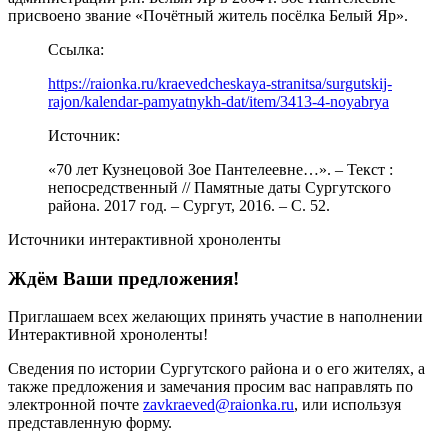
присвоено звание «Почётный житель посёлка Белый Яр».
Ссылка:
https://raionka.ru/kraevedcheskaya-stranitsa/surgutskij-
rajon/kalendar-pamyatnykh-dat/item/3413-4-noyabrya
Источник:
«70 лет Кузнецовой Зое Пантелеевне…». – Текст :
непосредственный // Памятные даты Сургутского
района. 2017 год. – Сургут, 2016. – С. 52.
Источники интерактивной хроноленты
Ждём Ваши предложения!
Приглашаем всех желающих принять участие в наполнении
Интерактивной хроноленты!
Сведения по истории Сургутского района и о его жителях, а
также предложения и замечания просим вас направлять по
электронной почте
zavkraeved@raionka.ru
, или используя
представленную форму.