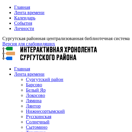
Главная
Лента времени
Календарь
События
Личности
Сургутская районная централизованная библиотечная система
Версия для слабовидящих
Главная
Лента времени
Сургутский район
Барсово
Белый Яр
Локосово
Лямина
Лянтор
Нижнесортымский
Русскинская
Солнечный
Сытомино