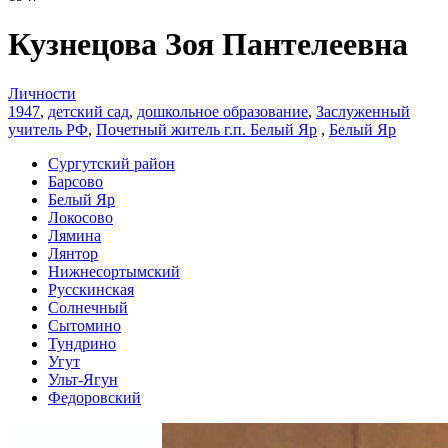
Кузнецова Зоя Пантелеевна
Личности
1947
,
детский сад
,
дошкольное образование
,
Заслуженный
учитель РФ
,
Почетный житель г.п. Белый Яр
,
Белый Яр
Сургутский район
Барсово
Белый Яр
Локосово
Лямина
Лянтор
Нижнесортымский
Русскинская
Солнечный
Сытомино
Тундрино
Угут
Ульт-Ягун
Федоровский