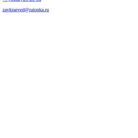
zavkraeved@raionka.ru