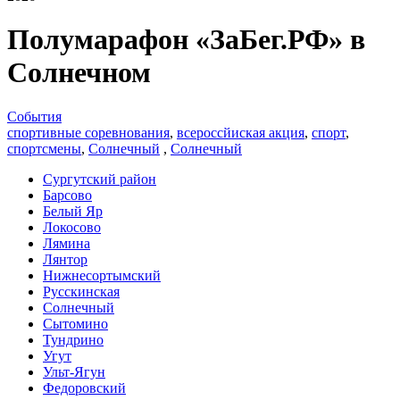
Полумарафон «ЗаБег.РФ» в
Солнечном
События
спортивные соревнования
,
всероссйиская акция
,
спорт
,
спортсмены
,
Солнечный
,
Солнечный
Сургутский район
Барсово
Белый Яр
Локосово
Лямина
Лянтор
Нижнесортымский
Русскинская
Солнечный
Сытомино
Тундрино
Угут
Ульт-Ягун
Федоровский