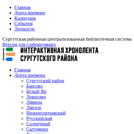
Главная
Лента времени
Календарь
События
Личности
Сургутская районная централизованная библиотечная система
Версия для слабовидящих
Главная
Лента времени
Сургутский район
Барсово
Белый Яр
Локосово
Лямина
Лянтор
Нижнесортымский
Русскинская
Солнечный
Сытомино