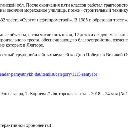
ганской обл. После окончания пяти классов работал тракторист
ны окончил мореходное училище, позже - строительный техникум.
-82 треста «Сургут нефтепромстрой». В 1985 г. образован трест 
ные объекты, в том числе пять школ, 12 детских садов, магазины
роительного треста, обеспечивающего благоустройство, озеленен
из которых в Лянторе.
блестный труд», юбилейных медалей ко Дню Победы в Великой От
alendar-pamyatnykh-dat/itemlist/category/1115-sentyabr
ельгард, Т. Корнева // Лянторская газета. - 2018. - 24 мая (№ 10)
терактивной хроноленты!