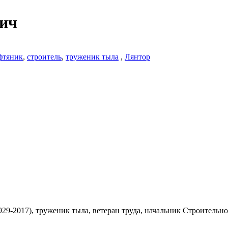
ич
фтяник
,
строитель
,
труженик тыла
,
Лянтор
29-2017), труженик тыла, ветеран труда, начальник Строительн