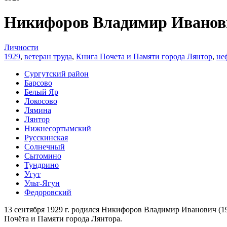
Никифоров Владимир Иванов
Личности
1929
,
ветеран труда
,
Книга Почета и Памяти города Лянтор
,
не
Сургутский район
Барсово
Белый Яр
Локосово
Лямина
Лянтор
Нижнесортымский
Русскинская
Солнечный
Сытомино
Тундрино
Угут
Ульт-Ягун
Федоровский
13 сентября 1929 г. родился Никифоров Владимир Иванович (19
Почёта и Памяти города Лянтора.