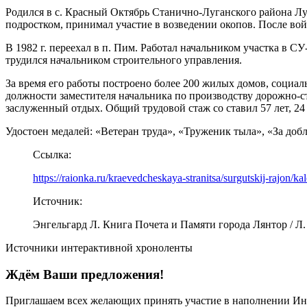
Родился в с. Красный Октябрь Станично-Луганского района Лу
подростком, принимал участие в возведении окопов. После вой
В 1982 г. переехал в п. Пим. Работал начальником участка в СУ
трудился начальником строительного управления.
За время его работы построено более 200 жилых домов, социаль
должности заместителя начальника по производству дорожно-ст
заслуженный отдых. Общий трудовой стаж со ставил 57 лет, 24 
Удостоен медалей: «Ветеран труда», «Труженик тыла», «За до
Ссылка:
https://raionka.ru/kraevedcheskaya-stranitsa/surgutskij-rajon/k
Источник:
Энгельгард Л. Книга Почета и Памяти города Лянтор / Л. Энг
Источники интерактивной хроноленты
Ждём Ваши предложения!
Приглашаем всех желающих принять участие в наполнении Ин