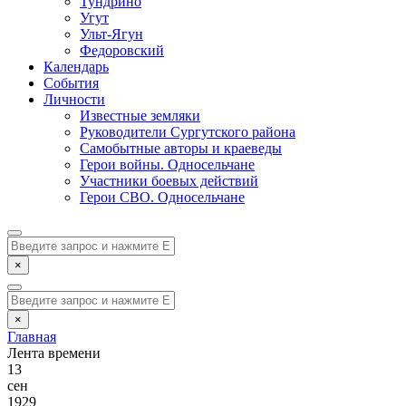
Тундрино
Угут
Ульт-Ягун
Федоровский
Календарь
События
Личности
Известные земляки
Руководители Сургутского района
Самобытные авторы и краеведы
Герои войны. Односельчане
Участники боевых действий
Герои СВО. Односельчане
×
×
Главная
Лента времени
13
сен
1929