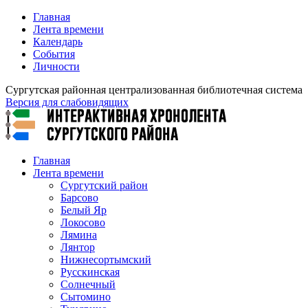
Главная
Лента времени
Календарь
События
Личности
Сургутская районная централизованная библиотечная система
Версия для слабовидящих
Главная
Лента времени
Сургутский район
Барсово
Белый Яр
Локосово
Лямина
Лянтор
Нижнесортымский
Русскинская
Солнечный
Сытомино