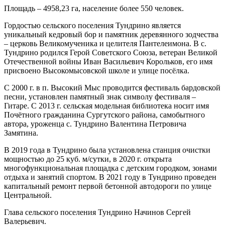
Площадь – 4958,23 га, население более 550 человек.
Гордостью сельского поселения Тундрино является
уникальный кедровый бор и памятник деревянного зодчества
– церковь Великомученика и целителя Пантелеимона. В с.
Тундрино родился Герой Советского Союза, ветеран Великой
Отечественной войны Иван Васильевич Корольков, его имя
присвоено Высокомысовской школе и улице посёлка.
С 2000 г. в п. Высокий Мыс проводится фестиваль бардовской
песни, установлен памятный знак символу фестиваля –
Гитаре. С 2013 г. сельская модельная библиотека носит имя
Почётного гражданина Сургутского района, самобытного
автора, уроженца с. Тундрино Валентина Петровича
Замятина.
В 2019 года в Тундрино была установлена станция очистки
мощностью до 25 куб. м/сутки, в 2020 г. открыта
многофункциональная площадка с детским городком, зонами
отдыха и занятий спортом. В 2021 году в Тундрино проведен
капитальный ремонт первой бетонной автодороги по улице
Центральной.
Глава сельского поселения Тундрино Начинов Сергей
Валерьевич.