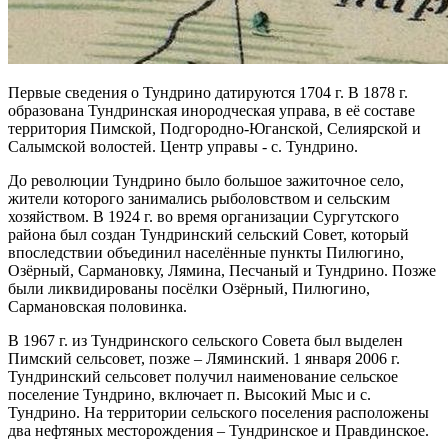
Первые сведения о Тундрино датируются 1704 г. В 1878 г.
образована Тундринская инородческая управа, в её составе
территория Пимской, Подгородно-Юганской, Селиярской и
Салымской волостей. Центр управы - с. Тундрино.
До революции Тундрино было большое зажиточное село,
жители которого занимались рыболовством и сельским
хозяйством. В 1924 г. во время организации Сургутского
района был создан Тундринский сельский Совет, который
впоследствии объединил населённые пункты Пилюгино,
Озёрный, Сармановку, Лямина, Песчаный и Тундрино. Позже
были ликвидированы посёлки Озёрный, Пилюгино,
Сармановская половинка.
В 1967 г. из Тундринского сельского Совета был выделен
Пимский сельсовет, позже – Ляминский. 1 января 2006 г.
Тундринский сельсовет получил наименование сельское
поселение Тундрино, включает п. Высокий Мыс и с.
Тундрино. На территории сельского поселения расположены
два нефтяных месторождения – Тундринское и Правдинское.