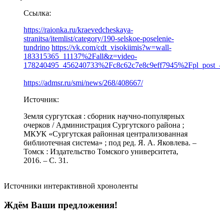
Ссылка:
https://raionka.ru/kraevedcheskaya-
stranitsa/itemlist/category/190-selskoe-poselenie-
tundrino
https://vk.com/cdt_visokiimis?w=wall-
183315365_11137%2Fall&z=video-
178240495_456240733%2Fc8c62c7e8c9eff7945%2Fpl_post_
https://admsr.ru/smi/news/268/408667/
Источник:
Земля сургутская : сборник научно-популярных
очерков / Администрация Сургутского района ;
МКУК «Сургутская районная централизованная
библиотечная система» ; под ред. Я. А. Яковлева. –
Томск : Издательство Томского университета,
2016. – С. 31.
Источники интерактивной хроноленты
Ждём Ваши предложения!