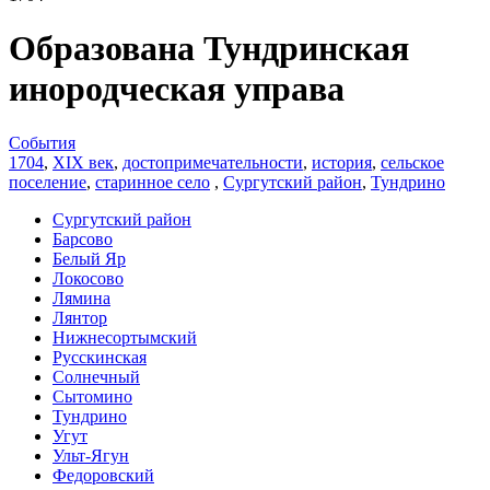
Образована Тундринская
инородческая управа
События
1704
,
XIX век
,
достопримечательности
,
история
,
сельское
поселение
,
старинное село
,
Сургутский район
,
Тундрино
Сургутский район
Барсово
Белый Яр
Локосово
Лямина
Лянтор
Нижнесортымский
Русскинская
Солнечный
Сытомино
Тундрино
Угут
Ульт-Ягун
Федоровский