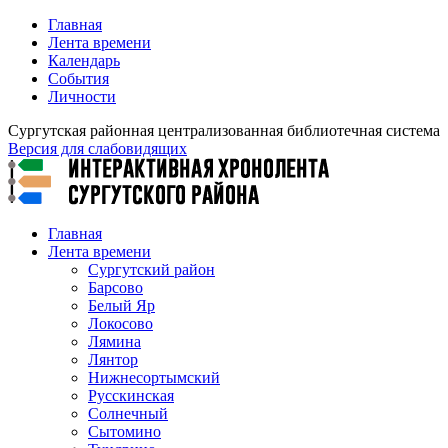
Главная
Лента времени
Календарь
События
Личности
Сургутская районная централизованная библиотечная система
Версия для слабовидящих
Главная
Лента времени
Сургутский район
Барсово
Белый Яр
Локосово
Лямина
Лянтор
Нижнесортымский
Русскинская
Солнечный
Сытомино