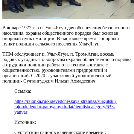
В январе 1977 г. в п. Ульт-Ягун для обеспечения безопасности
населения, охраны общественного порядка был основан
опорный пункт милиции. В настоящее время – опорный
пункт полиции сельского поселения Ульт-Ягун.
ТПМ обслуживает п. Ульт-Ягун, п. Тром-Аган, восемь
родовых угодий. По вопросам охраны общественного порядка
сотрудники полиции работают в тесном контакте с
общественностью, руководителями предприятий и
организаций. С 2020 г. участковый уполномоченный
полиции- Султангуджим Ильсат Ахмадеевич.
Ссылка:
https://raionka.ru/kraevedcheskaya-stranitsa/surgutskij-
rajon/kalendar-pamyatnykh-dat/itemlist/category/633-
yanvar
Источник:
Сургутский район в калейдоскопе времени :