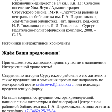
[справочник-дайджест : в 14 кн.]. Кн. 13 : Сельское
поселение Ульт-Ягун / Администрация
Сургутского района ; МУК «Сургутская районная
центральная библиотека им. Г. А. Пирожникова»,
Ульт-Ягунская библиотека ; авт. проекта, ред.-сост.
Н. Р. Токмакова ; сост. Л. И. Тюкалова. – Сургут :
Издательско-полиграфический комплекс, 2008. –
С. 15.
Источники интерактивной хроноленты
Ждём Ваши предложения!
Приглашаем всех желающих принять участие в наполнении
Интерактивной хроноленты!
Сведения по истории Сургутского района и о его жителях, а
также предложения и замечания просим вас направлять по
электронной почте
zavkraeved@raionka.ru
, или используя
представленную форму.
На ваши вопросы сотрудники сектора краеведческой,
национальной литературы и библиографии Центральной
районной библиотеки им. Г. А. Пирожникова готовы ответить
по телефону
+7 (3462) 25-25-34
.