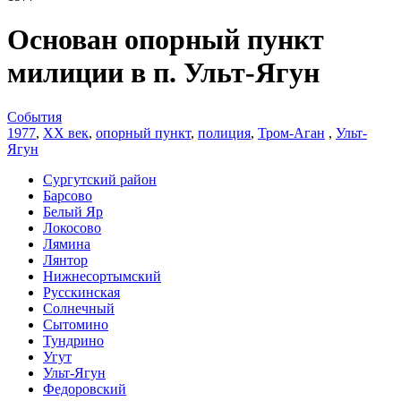
Основан опорный пункт
милиции в п. Ульт-Ягун
События
1977
,
XX век
,
опорный пункт
,
полиция
,
Тром-Аган
,
Ульт-
Ягун
Сургутский район
Барсово
Белый Яр
Локосово
Лямина
Лянтор
Нижнесортымский
Русскинская
Солнечный
Сытомино
Тундрино
Угут
Ульт-Ягун
Федоровский