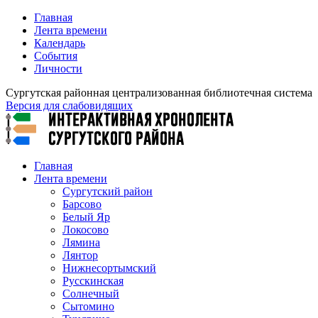
Главная
Лента времени
Календарь
События
Личности
Сургутская районная централизованная библиотечная система
Версия для слабовидящих
Главная
Лента времени
Сургутский район
Барсово
Белый Яр
Локосово
Лямина
Лянтор
Нижнесортымский
Русскинская
Солнечный
Сытомино