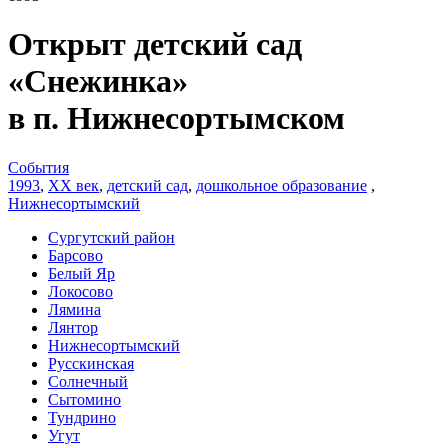
Открыт детский сад
«Снежинка»
в п. Нижнесортымском
События
1993
,
XX век
,
детский сад
,
дошкольное образование
,
Нижнесортымский
Сургутский район
Барсово
Белый Яр
Локосово
Лямина
Лянтор
Нижнесортымский
Русскинская
Солнечный
Сытомино
Тундрино
Угут