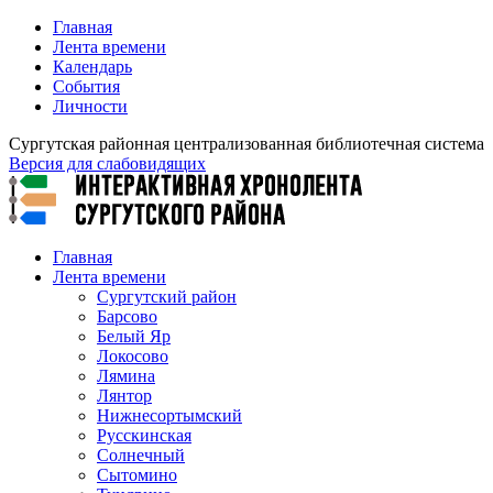
Главная
Лента времени
Календарь
События
Личности
Сургутская районная централизованная библиотечная система
Версия для слабовидящих
Главная
Лента времени
Сургутский район
Барсово
Белый Яр
Локосово
Лямина
Лянтор
Нижнесортымский
Русскинская
Солнечный
Сытомино