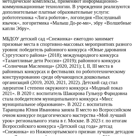
методические комплексы, применяют информационно-
коммуникационные технологии. В учреждении реализуются
дополнительные платные образовательные услуги:
робототехника «Лига роботов», логопедия «Послушный
язычок», логоритмика «Малыш До-ре-ми», эбру «Волшебные
капли Эбру».
МБДОУ детский сад «Снежинка» ежегодно занимает
призовые места в спортивно-массовых мероприятиях разного
уровня: победитель районного конкурса «Юные дарования
Сургутского района» (2018); международного конкурса
«Талантливые дети России» (2019); районного конкурса
«Солнечная Масленица» (2020, 2021); I, II, III места в
районных конкурсах и фестивалях по робототехническому
конструированию среди обучающихся дошкольных
организаций (2019, 2020, 2021, 2022). Детский сад стал
лауреатом I степени окружного конкурса «Модный показ
2021». В 2020 г. воспитатель Шакирова Гульнур Фаридовна
стала победителем муниципального конкурса «Мисс
муниципальное образование». В 2022 г. воспитатель
Таранцова Юлия Ивановна заняла II место во Всероссийском
очном конкурсе педагогического мастерства «Мой лучший
урок» регионального этапа в г. Москве. В 2023 г. по итогам
Всероссийского конкурса «Детский сад года» детсад
«Снежинка» из Нижнесортымского признан лучшим детсадом