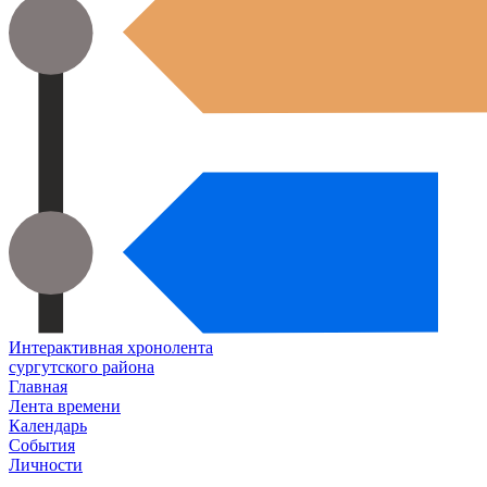
Интерактивная хронолента
сургутского района
Главная
Лента времени
Календарь
События
Личности