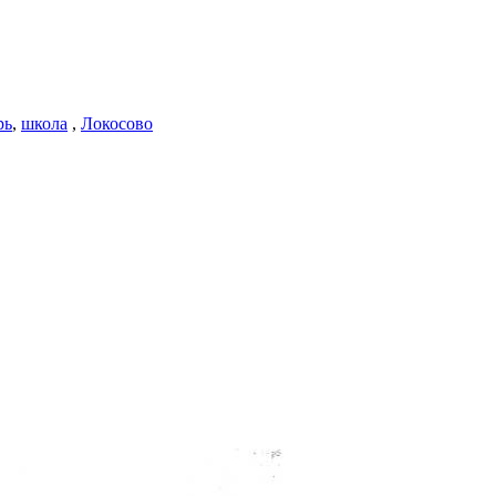
рь
,
школа
,
Локосово