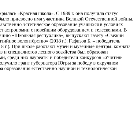
крылась «Красная школа». С 1939 г. она получила статус
му было присвоено имя участника Великой Отечественной войны,
вственно-эстетическое образование учащихся в условиях
нет астрономии с новейшим оборудованием и телескопами. В
зацию «Школьная республика», выпускают газету «Свежий
йное волонтёрство» (2018 г.); Гафизов Б. – победитель
8 г.). При школе работают музей и музейные центры: комната
ов и специалистов лесного хозяйства был образован
ми, среди них лауреаты и победители конкурсов «Учитель
получило грант губернатора Югры за победу в окружном
а образования естественно-научной и технологической