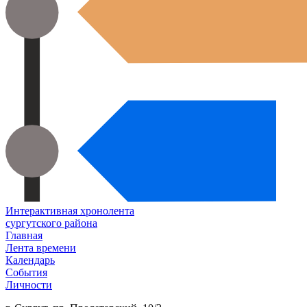
Интерактивная хронолента
сургутского района
Главная
Лента времени
Календарь
События
Личности