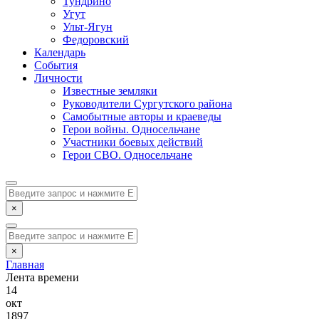
Тундрино
Угут
Ульт-Ягун
Федоровский
Календарь
События
Личности
Известные земляки
Руководители Сургутского района
Самобытные авторы и краеведы
Герои войны. Односельчане
Участники боевых действий
Герои СВО. Односельчане
×
×
Главная
Лента времени
14
окт
1897