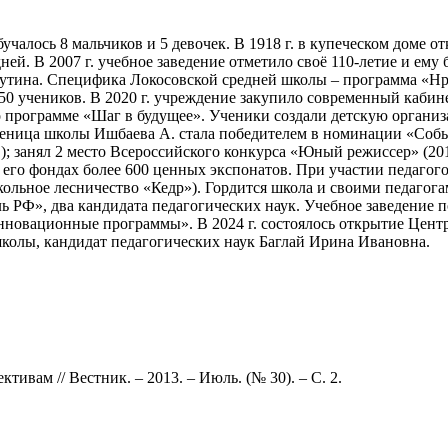
чалось 8 мальчиков и 5 девочек. В 1918 г. в купеческом доме от
едней. В 2007 г. учебное заведение отметило своё 110-летие и е
тина. Специфика Локосовской средней школы – программа «Нра
150 учеников. В 2020 г. учреждение закупило современный каби
о программе «Шаг в будущее». Ученики создали детскую органи
еница школы Ишбаева А. стала победителем в номинации «Событи
; занял 2 место Всероссийского конкурса «Юный режиссер» (201
в его фондах более 600 ценных экспонатов. При участии педагог
ольное лесничество «Кедр»). Гордится школа и своими педагога
ь РФ», два кандидата педагогических наук. Учебное заведение 
новационные программы». В 2024 г. состоялось открытие Центр
колы, кандидат педагогических наук Баглай Ирина Ивановна.
тивам // Вестник. – 2013. – Июль. (№ 30). – С. 2.