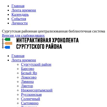
Главная
Лента времени
Календарь
События
Личности
Сургутская районная централизованная библиотечная система
Версия для слабовидящих
Главная
Лента времени
Сургутский район
Барсово
Белый Яр
Локосово
Лямина
Лянтор
Нижнесортымский
Русскинская
Солнечный
Сытомино