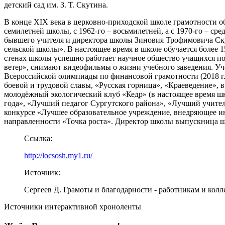
детский сад им. З. Т. Скутина.
В конце XIX века в церковно-приходской школе грамотности обу
семилетней школы, с 1962-го – восьмилетней, а с 1970-го – ср
бывшего учителя и директора школы Зиновия Трофимовича Ску
сельской школы». В настоящее время в школе обучается более 
стенах школы успешно работает научное общество учащихся п
ветер», снимают видеофильмы о жизни учебного заведения. Уч
Всероссийской олимпиады по финансовой грамотности (2018 г.)
боевой и трудовой славы, «Русская горница», «Краеведение», 
молодёжный экологический клуб «Кедр» (в настоящее время шк
года», «Лучший педагог Сургутского района», «Лучший учител
конкурсе «Лучшее образовательное учреждение, внедряющее ин
направленности «Точка роста». Директор школы выпускница ш
Ссылка:
http://locsosh.my1.ru/
Источник:
Сергеев Д. Грамоты и благодарности - работникам и коллек
Источники интерактивной хроноленты