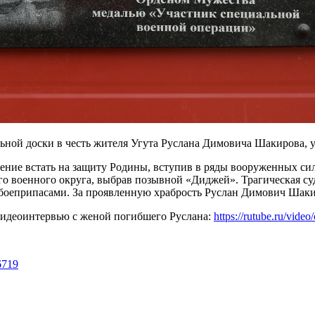
альной доски в честь жителя Угута Руслана Димовича Шакирова
ение встать на защиту Родины, вступив в ряды вооруженных си
 военного округа, выбрав позывной «Диджей». Трагическая суд
 боеприпасами. За проявленную храбрость Руслан Димович Шак
видеоинтервью с женой погибшего Руслана:
https://rutube.ru/vi
6719