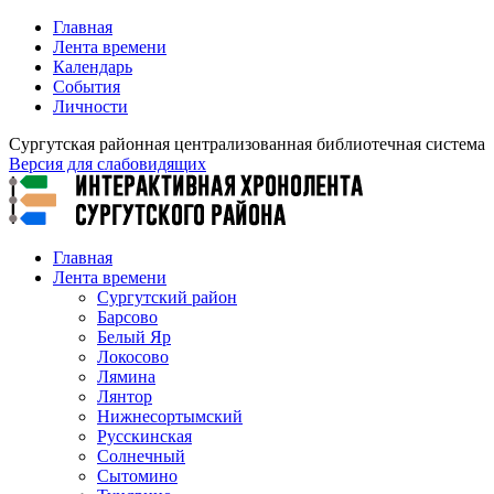
Главная
Лента времени
Календарь
События
Личности
Сургутская районная централизованная библиотечная система
Версия для слабовидящих
Главная
Лента времени
Сургутский район
Барсово
Белый Яр
Локосово
Лямина
Лянтор
Нижнесортымский
Русскинская
Солнечный
Сытомино