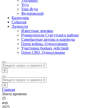
Тундрино
Угут
Ульт-Ягун
Федоровский
Календарь
События
Личности
Известные земляки
Руководители Сургутского района
Самобытные авторы и краеведы
Герои войны. Односельчане
Участники боевых действий
Герои СВО. Односельчане
×
×
Главная
Лента времени
25
апр
2025