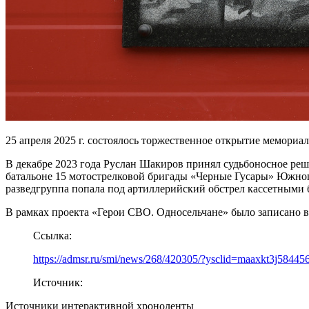
25 апреля 2025 г. состоялось торжественное открытие мемори
В декабре 2023 года Руслан Шакиров принял судьбоносное реш
батальоне 15 мотострелковой бригады «Черные Гусары» Южного
разведгруппа попала под артиллерийский обстрел кассетными
В рамках проекта «Герои СВО. Односельчане» было записано 
Ссылка:
https://admsr.ru/smi/news/268/420305/?ysclid=maaxkt3j58445
Источник:
Источники интерактивной хроноленты