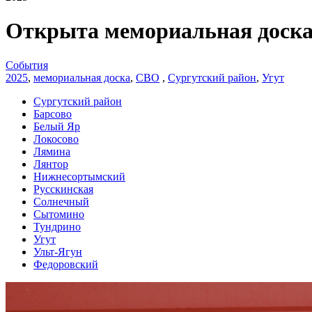
Открыта мемориальная доска
События
2025
,
мемориальная доска
,
СВО
,
Сургутский район
,
Угут
Сургутский район
Барсово
Белый Яр
Локосово
Лямина
Лянтор
Нижнесортымский
Русскинская
Солнечный
Сытомино
Тундрино
Угут
Ульт-Ягун
Федоровский