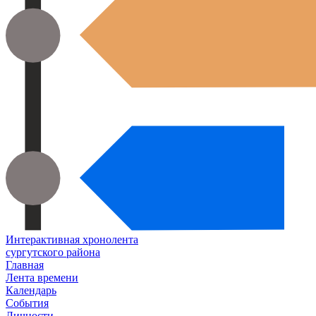
Интерактивная хронолента
сургутского района
Главная
Лента времени
Календарь
События
Личности