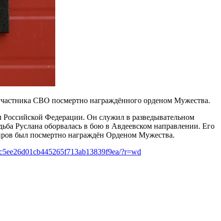
, участника СВО посмертно награждённого орденом Мужества.
л Российской Федерации. Он служил в разведывательном
ьба Руслана оборвалась в бою в Авдеевском направлении. Его
иров был посмертно награждён Орденом Мужества.
deo/c5ee26d01cb445265f713ab13839f9ea/?r=wd