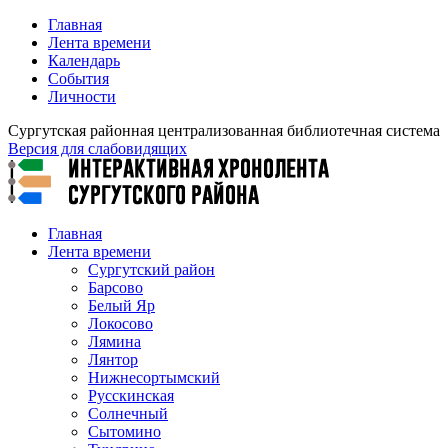
Главная
Лента времени
Календарь
События
Личности
Сургутская районная централизованная библиотечная система
Версия для слабовидящих
Главная
Лента времени
Сургутский район
Барсово
Белый Яр
Локосово
Лямина
Лянтор
Нижнесортымский
Русскинская
Солнечный
Сытомино