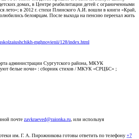
 детских домах, в Центре реабилитации детей с ограниченными
я лето»; в 2012 г. стихи Плинского А.И. вошли в книги «Край,
полюбились белоярцам. После выхода на пенсию переехал жить
a-uskolzaiushchikh-mghnovienii/128/index.html
спорта администрации Сургутского района, МКУК
рствуют белые ночи» : сборник стихов / МКУК «СРЦБС» ;
онной почте
zavkraeved@raionka.ru
, или используя
теки им. Г. А. Пирожникова готовы ответить по телефону
+7