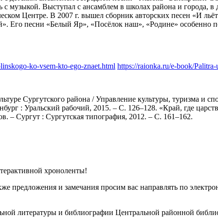
ь с музыкой. Выступал с ансамблем в школах района и города, в
ком Центре. В 2007 г. вышел сборник авторских песен «И льётс
й». Его песни «Белый Яр», «Посёлок наш», «Родине» особенно 
-plinskogo-ko-vsem-kto-ego-znaet.html
https://raionka.ru/e-book/Palitr
льтуре Сургутского района / Управление культуры, туризма и 
ринбург : Уральский рабочий, 2015. – С. 126–128. «Край, где ца
ков. – Сургут : Сургутская типография, 2012. – С. 161–162.
терактивной хроноленты!
акже предложения и замечания просим вас направлять по электр
льной литературы и библиографии Центральной районной библио