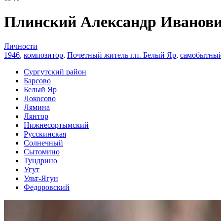
Плинский Александр Иванов
Личности
1946
,
композитор
,
Почетный житель г.п. Белый Яр
,
самобытный
Сургутский район
Барсово
Белый Яр
Локосово
Лямина
Лянтор
Нижнесортымский
Русскинская
Солнечный
Сытомино
Тундрино
Угут
Ульт-Ягун
Федоровский