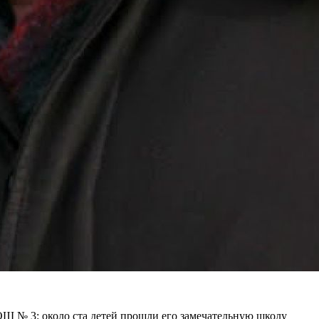
 СОШ № 3: около ста детей прошли его замечательную школу