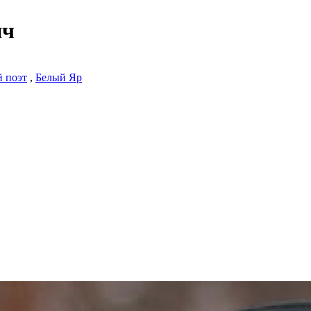
ич
 поэт
,
Белый Яр