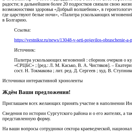
радости; в дальнейшим более 20 подростков связали свою жизн
возможностями здоровья «Добрый волшебник», в геронтологичес
где царствуют белые ночи», «Палитра ускользающих мгновени
в Болгарию.
Ссылка:
https://vestniksr.ru/news/13048-v-seti-pojavilos-obraschenie-a
Источник:
Палитра ускользающих мгновений : сборник очерков о ку
«СРЦБС» ; [ред.: Л. М. Касько, В. А. Чистяков]. – Екате
сост. Н. Токмакова ; лит. ред. Д. Сергеев ; худ. В. Ступни
Источники интерактивной хроноленты
Ждём Ваши предложения!
Приглашаем всех желающих принять участие в наполнении Ин
Сведения по истории Сургутского района и о его жителях, а т
представленную форму.
На ваши вопросы сотрудники сектора краеведческой, национа