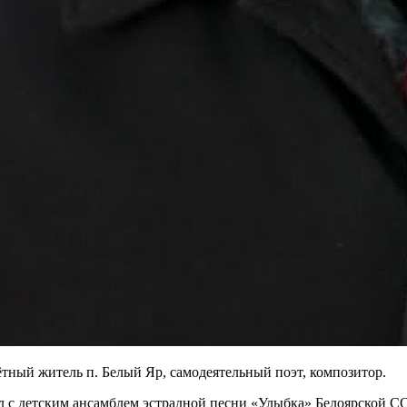
тный житель п. Белый Яр, самодеятельный поэт, композитор.
аботал с детским ансамблем эстрадной песни «Улыбка» Белоярской