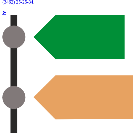
(3462) 25-25-34
.
➤