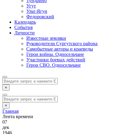
Тундрино
Угут
Ульт-Ягун
Федоровский
Календарь
События
Личности
Известные земляки
Руководители Сургутского района
Самобытные авторы и краеведы
Герои войны. Односельчане
Участники боевых действий
Герои СВО. Односельчане
×
×
Главная
Лента времени
07
дек
1946