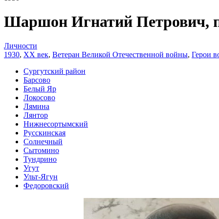
Шаршон Игнатий Петрович, 
Личности
1930
,
XX век
,
Ветеран Великой Отечественной войны
,
Герои в
Сургутский район
Барсово
Белый Яр
Локосово
Лямина
Лянтор
Нижнесортымский
Русскинская
Солнечный
Сытомино
Тундрино
Угут
Ульт-Ягун
Федоровский