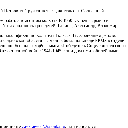
ий Петрович. Труженик тыла, житель с.п. Солнечный.
м работал в местном колхозе. В 1950 г. ушёл в армию и
. У них родились трое детей: Галина, Александр, Владимир.
чил квалификацию водителя I класса. В дальнейшем работал
ердловской области. Там он работал на заводе БРМЗ в отделе
 пенсию. Был награждён знаком «Победитель Социалистического
 Отечественной войне 1941-1945 гг.» и другими юбилейными
онной почте
zavkraeved@raionka.ru
, или используя