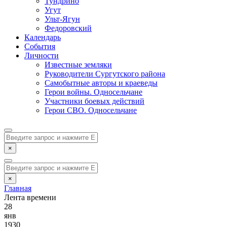
Тундрино
Угут
Ульт-Ягун
Федоровский
Календарь
События
Личности
Известные земляки
Руководители Сургутского района
Самобытные авторы и краеведы
Герои войны. Односельчане
Участники боевых действий
Герои СВО. Односельчане
×
×
Главная
Лента времени
28
янв
1930