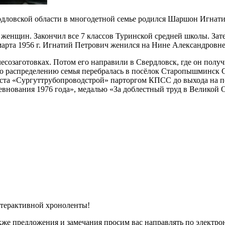
вердловской области в многодетной семье родился Шаршон Игнат
 женщин. Закончил все 7 классов Туринской средней школы. Зате
марта 1956 г. Игнатий Петрович женился на Нине Александровне
лесозаготовках. Потом его направили в Свердловск, где он полу
о распределению семья перебралась в посёлок Старопышминск Св
 треста «Сургуттрубопроводстрой» парторгом КПСС до выхода на
евнования 1976 года», медалью «За доблестный труд в Великой
терактивной хроноленты!
акже предложения и замечания просим вас направлять по электр