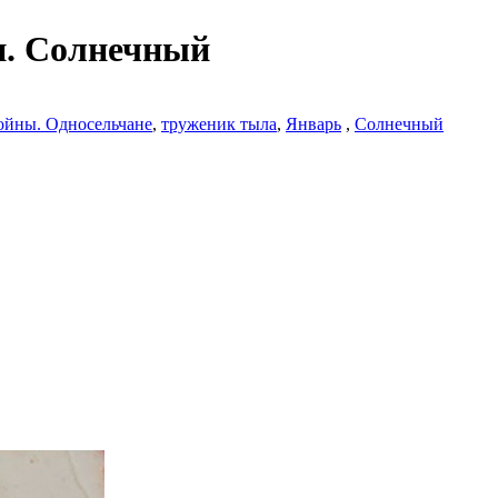
п. Солнечный
ойны. Односельчане
,
труженик тыла
,
Январь
,
Солнечный