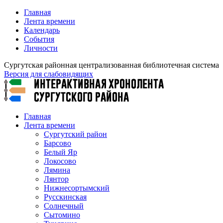
Главная
Лента времени
Календарь
События
Личности
Сургутская районная централизованная библиотечная система
Версия для слабовидящих
Главная
Лента времени
Сургутский район
Барсово
Белый Яр
Локосово
Лямина
Лянтор
Нижнесортымский
Русскинская
Солнечный
Сытомино