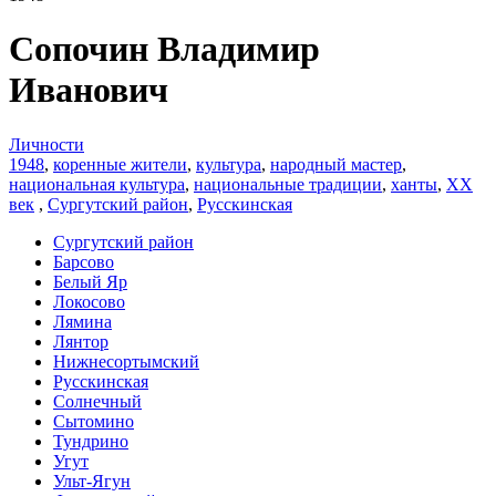
Сопочин Владимир
Иванович
Личности
1948
,
коренные жители
,
культура
,
народный мастер
,
национальная культура
,
национальные традиции
,
ханты
,
ХХ
век
,
Сургутский район
,
Русскинская
Сургутский район
Барсово
Белый Яр
Локосово
Лямина
Лянтор
Нижнесортымский
Русскинская
Солнечный
Сытомино
Тундрино
Угут
Ульт-Ягун