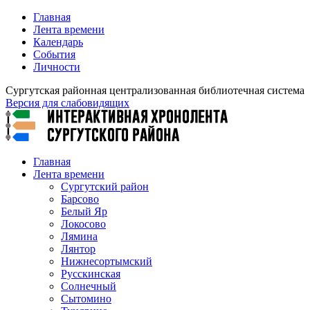
Главная
Лента времени
Календарь
События
Личности
Сургутская районная централизованная библиотечная система
Версия для слабовидящих
Главная
Лента времени
Сургутский район
Барсово
Белый Яр
Локосово
Лямина
Лянтор
Нижнесортымский
Русскинская
Солнечный
Сытомино