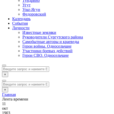
Тундрино
Угут
Ульт-Ягун
Федоровский
Календарь
События
Личности
Известные земляки
Руководители Сургутского района
Самобытные авторы и краеведы
Герои войны. Односельчане
Участники боевых действий
Герои СВО. Односельчане
×
×
Главная
Лента времени
11
окт
1903