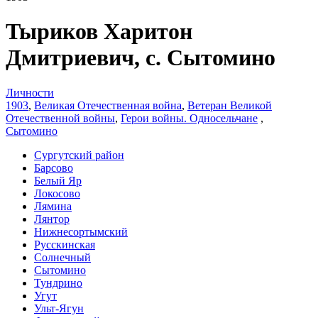
Тыриков Харитон
Дмитриевич, с. Сытомино
Личности
1903
,
Великая Отечественная война
,
Ветеран Великой
Отечественной войны
,
Герои войны. Односельчане
,
Сытомино
Сургутский район
Барсово
Белый Яр
Локосово
Лямина
Лянтор
Нижнесортымский
Русскинская
Солнечный
Сытомино
Тундрино
Угут
Ульт-Ягун