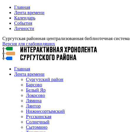
Главная
Лента времени
Календарь
События
Личности
Сургутская районная централизованная библиотечная система
Версия для слабовидящих
Главная
Лента времени
Сургутский район
Барсово
Белый Яр
Локосово
Лямина
Лянтор
Нижнесортымский
Русскинская
Солнечный
Сытомино