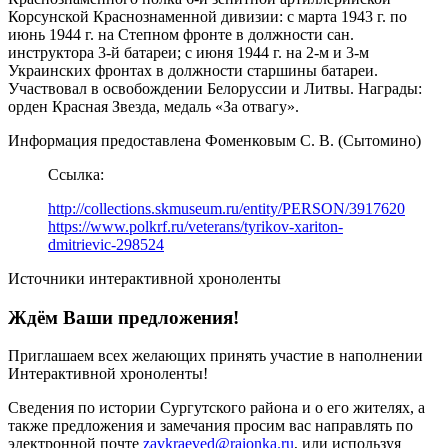
Корсунской Краснознаменной дивизии: с марта 1943 г. по
июнь 1944 г. на Степном фронте в должности сан.
инструктора 3-й батареи; с июня 1944 г. на 2-м и 3-м
Украинских фронтах в должности старшины батареи.
Участвовал в освобождении Белоруссии и Литвы. Награды:
орден Красная Звезда, медаль «За отвагу».
Информация предоставлена Фоменковым С. В. (Сытомино)
Ссылка:
http://collections.skmuseum.ru/entity/PERSON/3917620
https://www.polkrf.ru/veterans/tyrikov-xariton-
dmitrievic-298524
Источники интерактивной хроноленты
Ждём Ваши предложения!
Приглашаем всех желающих принять участие в наполнении
Интерактивной хроноленты!
Сведения по истории Сургутского района и о его жителях, а
также предложения и замечания просим вас направлять по
электронной почте
zavkraeved@raionka.ru
, или используя