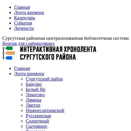
Главная
Лента времени
Календарь
События
Личности
Сургутская районная централизованная библиотечная система
Версия для слабовидящих
Главная
Лента времени
Сургутский район
Барсово
Белый Яр
Локосово
Лямина
Лянтор
Нижнесортымский
Русскинская
Солнечный
Сытомино