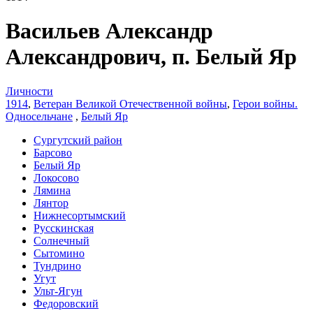
Васильев Александр
Александрович, п. Белый Яр
Личности
1914
,
Ветеран Великой Отечественной войны
,
Герои войны.
Односельчане
,
Белый Яр
Сургутский район
Барсово
Белый Яр
Локосово
Лямина
Лянтор
Нижнесортымский
Русскинская
Солнечный
Сытомино
Тундрино
Угут
Ульт-Ягун
Федоровский