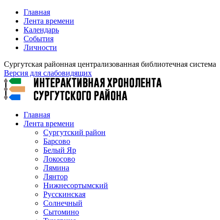
Главная
Лента времени
Календарь
События
Личности
Сургутская районная централизованная библиотечная система
Версия для слабовидящих
Главная
Лента времени
Сургутский район
Барсово
Белый Яр
Локосово
Лямина
Лянтор
Нижнесортымский
Русскинская
Солнечный
Сытомино