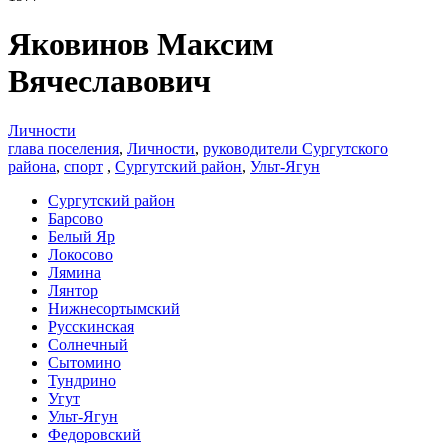
Яковинов Максим
Вячеславович
Личности
глава поселения
,
Личности
,
руководители Сургутского
района
,
спорт
,
Сургутский район
,
Ульт-Ягун
Сургутский район
Барсово
Белый Яр
Локосово
Лямина
Лянтор
Нижнесортымский
Русскинская
Солнечный
Сытомино
Тундрино
Угут
Ульт-Ягун
Федоровский