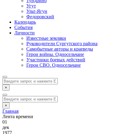
Тундрино
Угут
Ульт-Ягун
Федоровский
Календарь
События
Личности
Известные земляки
Руководители Сургутского района
Самобытные авторы и краеведы
Герои войны. Односельчане
Участники боевых действий
Герои СВО. Односельчане
×
×
Главная
Лента времени
01
дек
1977