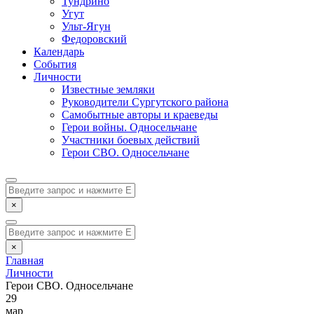
Тундрино
Угут
Ульт-Ягун
Федоровский
Календарь
События
Личности
Известные земляки
Руководители Сургутского района
Самобытные авторы и краеведы
Герои войны. Односельчане
Участники боевых действий
Герои СВО. Односельчане
×
×
Главная
Личности
Герои СВО. Односельчане
29
мар