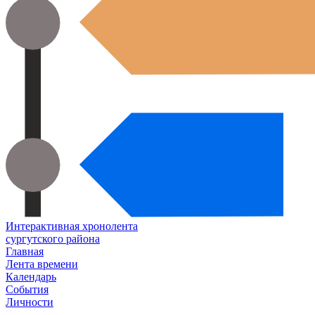
Интерактивная хронолента
сургутского района
Главная
Лента времени
Календарь
События
Личности