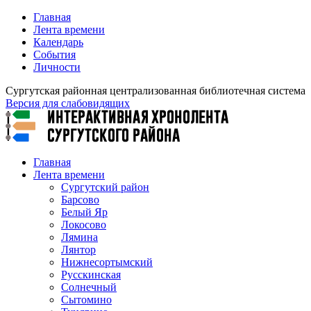
Главная
Лента времени
Календарь
События
Личности
Сургутская районная централизованная библиотечная система
Версия для слабовидящих
Главная
Лента времени
Сургутский район
Барсово
Белый Яр
Локосово
Лямина
Лянтор
Нижнесортымский
Русскинская
Солнечный
Сытомино