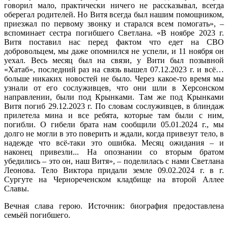
говорил мало, практически ничего не рассказывал, всегда
оберегал родителей. Но Витя всегда был нашим помощником,
приезжал по первому звонку и старался всем помогать», –
вспоминает сестра погибшего Светлана. «В ноябре 2023 г.
Витя поставил нас перед фактом что едет на СВО
добровольцем, мы даже опомнился не успели, и 11 ноября он
уехал. Весь месяц был на связи, у Вити был позывной
«Хатаб», последний раз на связь вышел 07.12.2023 г. и всё…
больше никаких новостей не было. Через какое-то время мы
узнали от его сослуживцев, что они шли в Херсонском
направлении, были под Крынками. Там же под Крынками
Витя погиб 29.12.2023 г. По словам сослуживцев, в блиндаж
прилетела мина и все ребята, которые там были с ним,
погибли. О гибели брата нам сообщили 05.01.2024 г., мы
долго не могли в это поверить и ждали, когда привезут тело, в
надежде что всё-таки это ошибка. Месяц ожидания – и
наконец привезли... На опознании со вторым братом
убедились – это он, наш Витя», – поделилась с нами Светлана
Леонова. Тело Виктора придали земле 09.02.2024 г. в г.
Сургуте на Чернореченском кладбище на второй Аллее
Славы.
Вечная слава герою. Источник: биография предоставлена
семьёй погибшего.