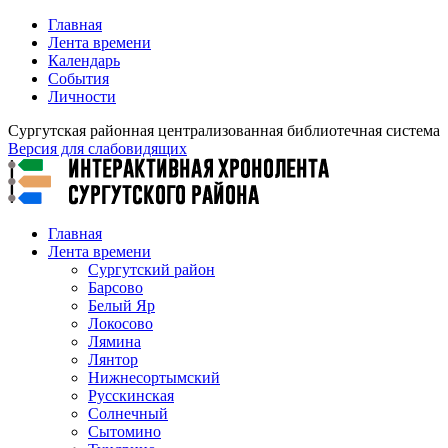
Главная
Лента времени
Календарь
События
Личности
Сургутская районная централизованная библиотечная система
Версия для слабовидящих
Главная
Лента времени
Сургутский район
Барсово
Белый Яр
Локосово
Лямина
Лянтор
Нижнесортымский
Русскинская
Солнечный
Сытомино