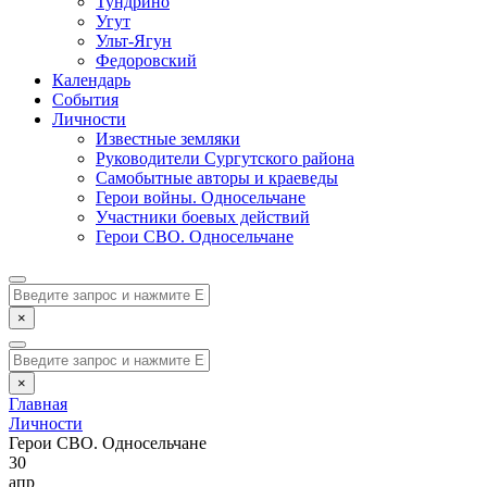
Тундрино
Угут
Ульт-Ягун
Федоровский
Календарь
События
Личности
Известные земляки
Руководители Сургутского района
Самобытные авторы и краеведы
Герои войны. Односельчане
Участники боевых действий
Герои СВО. Односельчане
×
×
Главная
Личности
Герои СВО. Односельчане
30
апр