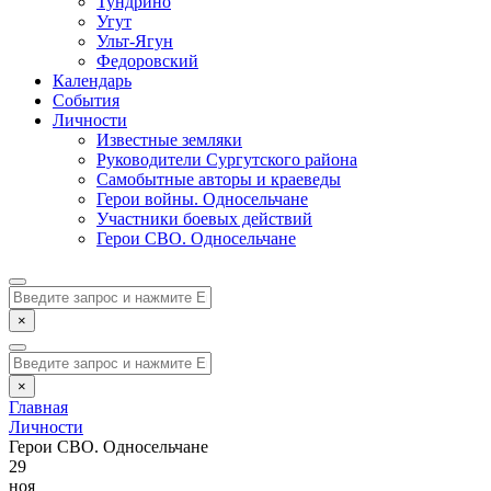
Тундрино
Угут
Ульт-Ягун
Федоровский
Календарь
События
Личности
Известные земляки
Руководители Сургутского района
Самобытные авторы и краеведы
Герои войны. Односельчане
Участники боевых действий
Герои СВО. Односельчане
×
×
Главная
Личности
Герои СВО. Односельчане
29
ноя