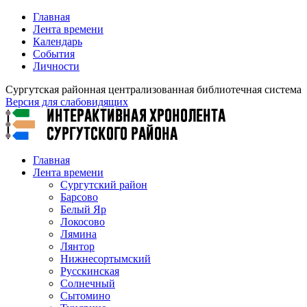
Главная
Лента времени
Календарь
События
Личности
Сургутская районная централизованная библиотечная система
Версия для слабовидящих
Главная
Лента времени
Сургутский район
Барсово
Белый Яр
Локосово
Лямина
Лянтор
Нижнесортымский
Русскинская
Солнечный
Сытомино