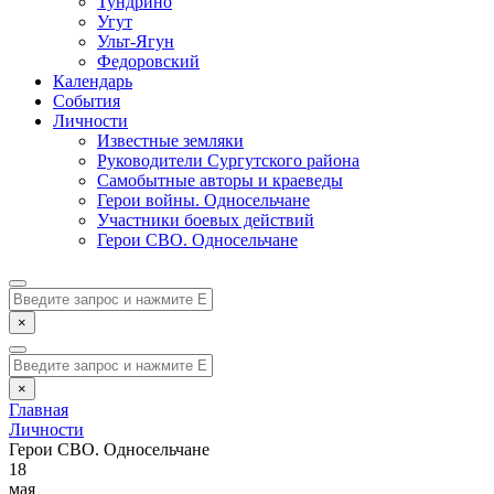
Тундрино
Угут
Ульт-Ягун
Федоровский
Календарь
События
Личности
Известные земляки
Руководители Сургутского района
Самобытные авторы и краеведы
Герои войны. Односельчане
Участники боевых действий
Герои СВО. Односельчане
×
×
Главная
Личности
Герои СВО. Односельчане
18
мая