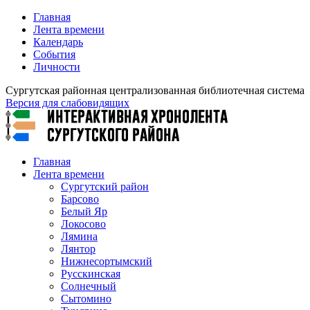
Главная
Лента времени
Календарь
События
Личности
Сургутская районная централизованная библиотечная система
Версия для слабовидящих
Главная
Лента времени
Сургутский район
Барсово
Белый Яр
Локосово
Лямина
Лянтор
Нижнесортымский
Русскинская
Солнечный
Сытомино