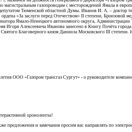
по магистральным газопроводам с месторождений Ямала в европ
 депутатом Тюменской областной Думы. Иванов И. А. – доктор т
ордена «За заслуги перед Отечеством» II степени, Бронзовой м
рнатора Ямало-Ненецкого автономного округа, Администрации 
 Игоря Алексеевича Иванова занесено в Книгу Почёта города С
вятого Благоверного князя Даниила Московского III степени. 
летия ООО «Газпром трансгаз Сургут» - о руководителе компани
терактивной хроноленты!
акже предложения и замечания просим вас направлять по электр