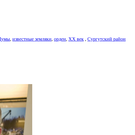
 Думы
,
известные земляки
,
орден
,
ХХ век
,
Сургутский район