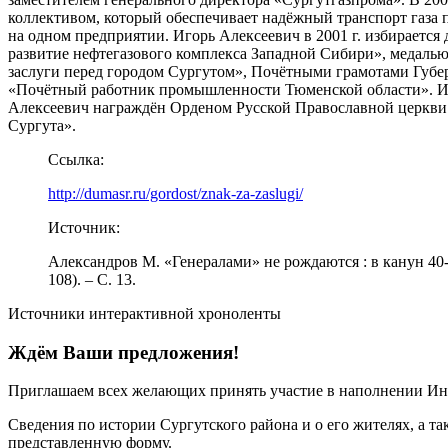
коллективом, который обеспечивает надёжный транспорт газа 
на одном предприятии. Игорь Алексеевич в 2001 г. избирается
развитие нефтегазового комплекса Западной Сибири», медалью 
заслуги перед городом Сургутом», Почётными грамотами Губе
«Почётный работник промышленности Тюменской области». Имя
Алексеевич награждён Орденом Русской Православной церкви С
Сургута».
Ссылка:
http://dumasr.ru/gordost/znak-za-zaslugi/
Источник:
Александров М. «Генералами» не рождаются : в канун 40-
108). – С. 13.
Источники интерактивной хроноленты
Ждём Ваши предложения!
Приглашаем всех желающих принять участие в наполнении Ин
Сведения по истории Сургутского района и о его жителях, а т
представленную форму.