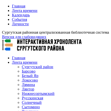
Главная
Лента времени
Календарь
События
Личности
Сургутская районная централизованная библиотечная система
Версия для слабовидящих
Главная
Лента времени
Сургутский район
Барсово
Белый Яр
Локосово
Лямина
Лянтор
Нижнесортымский
Русскинская
Солнечный
Сытомино