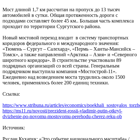
Мост длиной 1,7 км рассчитан на пропуск до 13 тысяч
автомобилей в сутки. Общая протяженность дороги с
подходами составляет более 45 км.. Большая часть комплекса
проходит по территории Сургутского района.
Новый мостовой переход входит в систему транспортных
коридоров федерального и международного значения:
«Тюмень – Сургут – Салехард», «Пермь – Ханты-Мансийск –
Томск», а также направлений «Арктика – Азия» и «Северного
широтного коридора». В строительстве участвовали 89
подрядных организаций со всей страны. Генеральным
подрядчиком выступила компания «Мостострой-11».
Ежедневно над возведением моста трудились около 1500
человек, применялось более 200 единиц техники.
Ссылка:
https://www.stribuna.ru/articles/economics/poekhali_sostoyalos_to
https://ms11.ru/novosti/prezident-rossii-vladimir-putin-otkryl-
dvizhenie-po-novomu-mostovomu-perehodu-cherez-reku-ob
Источник:
Руслан Кухарук: «Это событие национального масштаба» /