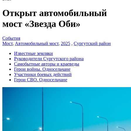
Открыт автомобильный
мост «Звезда Оби»
События
Мост
,
Автомобильный мост
,
2025
,
Сургутский район
Известные земляки
Руководители Сургутского района
Самобытные авторы и краеведы
Герои войны. Односельчане
Участники боевых действий
Герои СВО. Односельчане