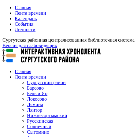
Главная
Лента времени
Календарь
События
Личности
Сургутская районная централизованная библиотечная система
Версия для слабовидящих
Главная
Лента времени
Сургутский район
Барсово
Белый Яр
Локосово
Лямина
Лянтор
Нижнесортымский
Русскинская
Солнечный
Сытомино