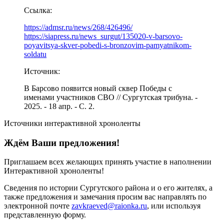
Ссылка:
https://admsr.ru/news/268/426496/
https://siapress.ru/news_surgut/135020-v-barsovo-
poyavitsya-skver-pobedi-s-bronzovim-pamyatnikom-
soldatu
Источник:
В Барсово появится новый сквер Победы с
именами участников СВО // Сургутская трибуна. -
2025. - 18 апр. - С. 2.
Источники интерактивной хроноленты
Ждём Ваши предложения!
Приглашаем всех желающих принять участие в наполнении
Интерактивной хроноленты!
Сведения по истории Сургутского района и о его жителях, а
также предложения и замечания просим вас направлять по
электронной почте
zavkraeved@raionka.ru
, или используя
представленную форму.