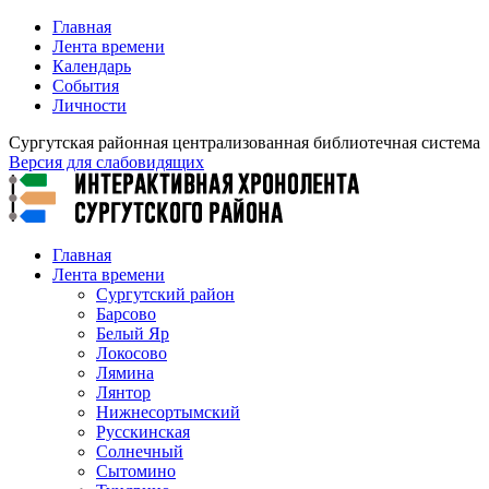
Главная
Лента времени
Календарь
События
Личности
Сургутская районная централизованная библиотечная система
Версия для слабовидящих
Главная
Лента времени
Сургутский район
Барсово
Белый Яр
Локосово
Лямина
Лянтор
Нижнесортымский
Русскинская
Солнечный
Сытомино