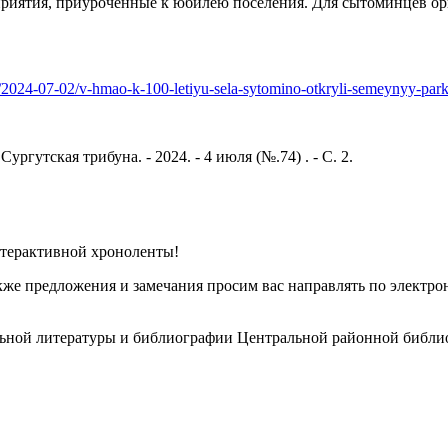
риятия, приуроченные к юбилею поселения. Для сытоминцев орг
/2024-07-02/v-hmao-k-100-letiyu-sela-sytomino-otkryli-semeynyy-pa
ргутская трибуна. - 2024. - 4 июля (№.74) . - С. 2.
терактивной хроноленты!
акже предложения и замечания просим вас направлять по электр
льной литературы и библиографии Центральной районной библио