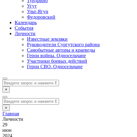
Тундрино
Угут
Ульт-Ягун
Федоровский
Календарь
События
Личности
Известные земляки
Руководители Сургутского района
Самобытные авторы и краеведы
Герои войны. Односельчане
Участники боевых действий
Герои СВО. Односельчане
×
×
Главная
Личности
29
июн
2024