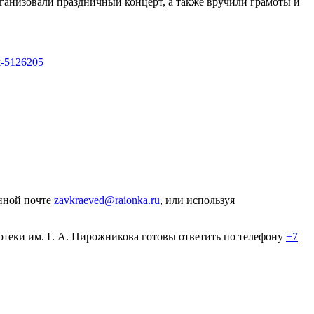
анизовали праздничный концерт, а также вручили грамоты и
rk-5126205
онной почте
zavkraeved@raionka.ru
, или используя
теки им. Г. А. Пирожникова готовы ответить по телефону
+7