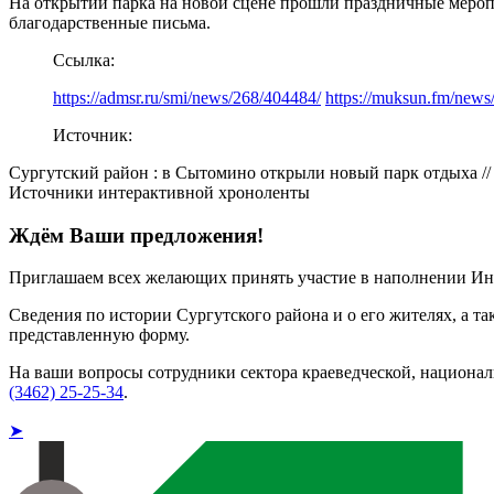
На открытии парка на новой сцене прошли праздничные мероп
благодарственные письма.
Ссылка:
https://admsr.ru/smi/news/268/404484/
https://muksun.fm/news
Источник:
Сургутский район : в Сытомино открыли новый парк отдыха // Су
Источники интерактивной хроноленты
Ждём Ваши предложения!
Приглашаем всех желающих принять участие в наполнении Ин
Сведения по истории Сургутского района и о его жителях, а т
представленную форму.
На ваши вопросы сотрудники сектора краеведческой, национа
(3462) 25-25-34
.
➤