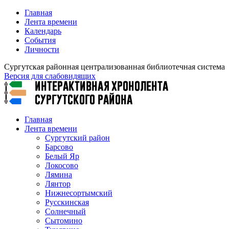
Главная
Лента времени
Календарь
События
Личности
Сургутская районная централизованная библиотечная система
Версия для слабовидящих
Главная
Лента времени
Сургутский район
Барсово
Белый Яр
Локосово
Лямина
Лянтор
Нижнесортымский
Русскинская
Солнечный
Сытомино