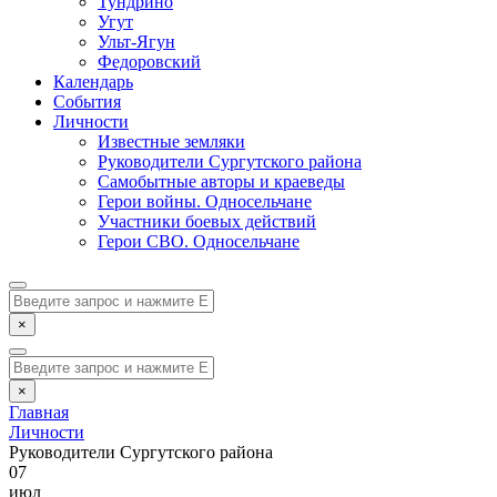
Тундрино
Угут
Ульт-Ягун
Федоровский
Календарь
События
Личности
Известные земляки
Руководители Сургутского района
Самобытные авторы и краеведы
Герои войны. Односельчане
Участники боевых действий
Герои СВО. Односельчане
×
×
Главная
Личности
Руководители Сургутского района
07
июл