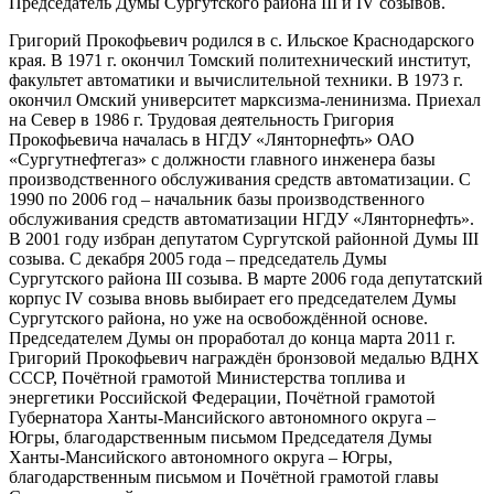
Председатель Думы Сургутского района III и IV созывов.
Григорий Прокофьевич родился в с. Ильское Краснодарского
края. В 1971 г. окончил Томский политехнический институт,
факультет автоматики и вычислительной техники. В 1973 г.
окончил Омский университет марксизма-ленинизма. Приехал
на Север в 1986 г. Трудовая деятельность Григория
Прокофьевича началась в НГДУ «Лянторнефть» ОАО
«Сургутнефтегаз» с должности главного инженера базы
производственного обслуживания средств автоматизации. С
1990 по 2006 год – начальник базы производственного
обслуживания средств автоматизации НГДУ «Лянторнефть».
В 2001 году избран депутатом Сургутской районной Думы III
созыва. С декабря 2005 года – председатель Думы
Сургутского района III созыва. В марте 2006 года депутатский
корпус IV созыва вновь выбирает его председателем Думы
Сургутского района, но уже на освобождённой основе.
Председателем Думы он проработал до конца марта 2011 г.
Григорий Прокофьевич награждён бронзовой медалью ВДНХ
СССР, Почётной грамотой Министерства топлива и
энергетики Российской Федерации, Почётной грамотой
Губернатора Ханты-Мансийского автономного округа –
Югры, благодарственным письмом Председателя Думы
Ханты-Мансийского автономного округа – Югры,
благодарственным письмом и Почётной грамотой главы