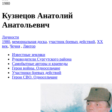
1980
Кузнецов Анатолий
Анатольевич
Личности
1980
,
мемориальная доска
,
участник боевых действий
,
ХХ
век
,
Чечня
,
Лянтор
Известные земляки
Руководители Сургутского района
Самобытные авторы и краеведы
Герои войны. Односельчане
Участники боевых действий
Герои СВО. Односельчане