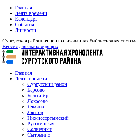
Главная
Лента времени
Календарь
События
Личности
Сургутская районная централизованная библиотечная система
Версия для слабовидящих
Главная
Лента времени
Сургутский район
Барсово
Белый Яр
Локосово
Лямина
Лянтор
Нижнесортымский
Русскинская
Солнечный
Сытомино