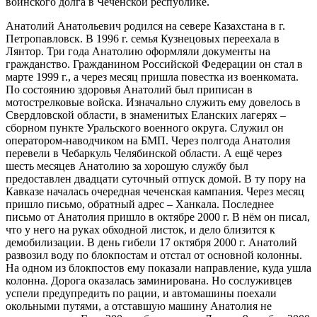
воинского долга в Чеченской республике.
Анатолий Анатольевич родился на севере Казахстана в г.
Петропавловск. В 1996 г. семья Кузнецовых переехала в
Лянтор. Три года Анатолию оформляли документы на
гражданство. Гражданином Российской Федерации он стал в
марте 1999 г., а через месяц пришла повестка из военкомата.
По состоянию здоровья Анатолий был приписан в
мотострелковые войска. Изначально служить ему довелось в
Свердловской области, в знаменитых Еланских лагерях –
сборном пункте Уральского военного округа. Служил он
оператором-наводчиком на БМП. Через полгода Анатолия
перевели в Чебаркуль Челябинской области. А ещё через
шесть месяцев Анатолию за хорошую службу был
предоставлен двадцати суточный отпуск домой. В ту пору на
Кавказе началась очередная чеченская кампания. Через месяц
пришло письмо, обратный адрес – Ханкала. Последнее
письмо от Анатолия пришло в октябре 2000 г. В нём он писал,
что у него на руках обходной листок, и дело близится к
демобилизации. В день гибели 17 октября 2000 г. Анатолий
развозил воду по блокпостам и отстал от основной колонны.
На одном из блокпостов ему показали направление, куда ушла
колонна. Дорога оказалась заминирована. Но сослуживцев
успели предупредить по рации, и автомашины поехали
окольными путями, а отставшую машину Анатолия не