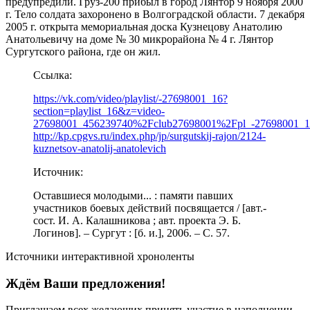
предупредили. Груз-200 прибыл в город Лянтор 9 ноября 2000
г. Тело солдата захоронено в Волгоградской области. 7 декабря
2005 г. открыта мемориальная доска Кузнецову Анатолию
Анатольевичу на доме № 30 микрорайона № 4 г. Лянтор
Сургутского района, где он жил.
Ссылка:
https://vk.com/video/playlist/-27698001_16?
section=playlist_16&z=video-
27698001_456239740%2Fclub27698001%2Fpl_-27698001_1
http://kp.cpgvs.ru/index.php/jp/surgutskij-rajon/2124-
kuznetsov-anatolij-anatolevich
Источник:
Оставшиеся молодыми... : памяти павших
участников боевых действий посвящается / [авт.-
сост. И. А. Калашникова ; авт. проекта Э. Б.
Логинов]. – Сургут : [б. и.], 2006. – С. 57.
Источники интерактивной хроноленты
Ждём Ваши предложения!
Приглашаем всех желающих принять участие в наполнении