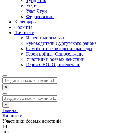
Тундрино
Угут
Ульт-Ягун
Федоровский
Календарь
События
Личности
Известные земляки
Руководители Сургутского района
Самобытные авторы и краеведы
Герои войны. Односельчане
Участники боевых действий
Герои СВО. Односельчане
×
×
Главная
Личности
Участники боевых действий
14
ноя