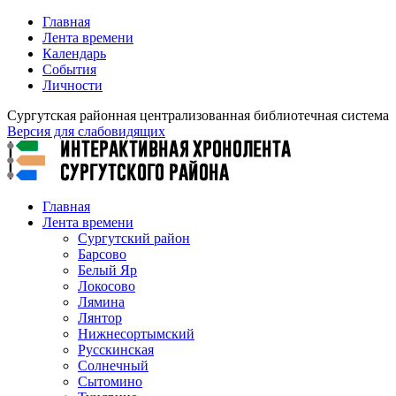
Главная
Лента времени
Календарь
События
Личности
Сургутская районная централизованная библиотечная система
Версия для слабовидящих
Главная
Лента времени
Сургутский район
Барсово
Белый Яр
Локосово
Лямина
Лянтор
Нижнесортымский
Русскинская
Солнечный
Сытомино