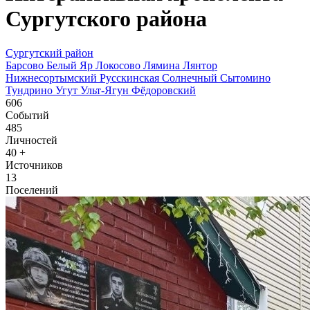
Сургутского района
Сургутский район
Барсово
Белый Яр
Локосово
Лямина
Лянтор
Нижнесортымский
Русскинская
Солнечный
Сытомино
Тундрино
Угут
Ульт-Ягун
Фёдоровский
606
Событий
485
Личностей
40
+
Источников
13
Поселений