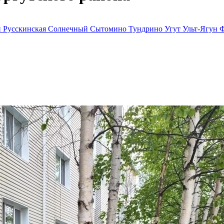
й
Русскинская
Солнечный
Сытомино
Тундрино
Угут
Ульт-Ягун
Ф