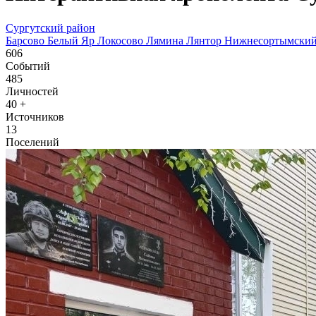
Сургутский район
Барсово
Белый Яр
Локосово
Лямина
Лянтор
Нижнесортымски
606
Событий
485
Личностей
40
+
Источников
13
Поселений