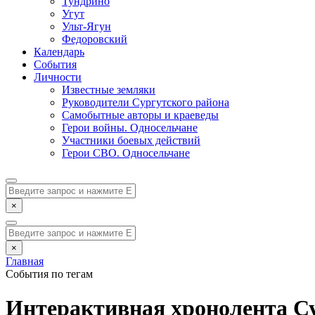
Тундрино
Угут
Ульт-Ягун
Федоровский
Календарь
События
Личности
Известные земляки
Руководители Сургутского района
Самобытные авторы и краеведы
Герои войны. Односельчане
Участники боевых действий
Герои СВО. Односельчане
×
×
Главная
События по тегам
Интерактивная хронолента Су