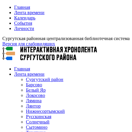
Главная
Лента времени
Календарь
События
Личности
Сургутская районная централизованная библиотечная система
Версия для слабовидящих
Главная
Лента времени
Сургутский район
Барсово
Белый Яр
Локосово
Лямина
Лянтор
Нижнесортымский
Русскинская
Солнечный
Сытомино