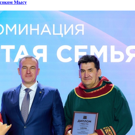
ысоком Мысу