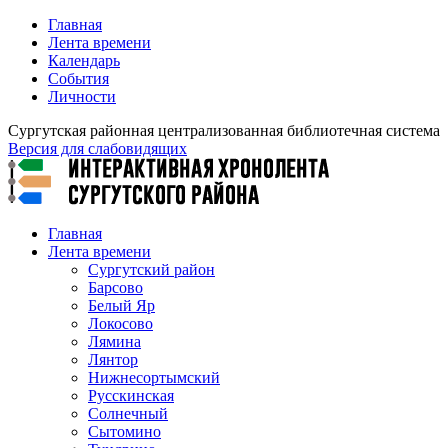
Главная
Лента времени
Календарь
События
Личности
Сургутская районная централизованная библиотечная система
Версия для слабовидящих
Главная
Лента времени
Сургутский район
Барсово
Белый Яр
Локосово
Лямина
Лянтор
Нижнесортымский
Русскинская
Солнечный
Сытомино