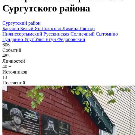
Сургутского района
Сургутский район
Барсово
Белый Яр
Локосово
Лямина
Лянтор
Нижнесортымский
Русскинская
Солнечный
Сытомино
Тундрино
Угут
Ульт-Ягун
Фёдоровский
606
Событий
485
Личностей
40
+
Источников
13
Поселений