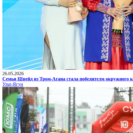
26.05.2026
Семья Швейд из Тром-Агана стала победителм окружного к
Ульт-Ягун