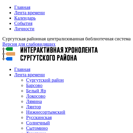
Главная
Лента времени
Календарь
События
Личности
Сургутская районная централизованная библиотечная система
Версия для слабовидящих
Главная
Лента времени
Сургутский район
Барсово
Белый Яр
Локосово
Лямина
Лянтор
Нижнесортымский
Русскинская
Солнечный
Сытомино