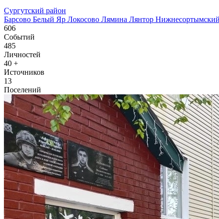
Сургутский район
Барсово
Белый Яр
Локосово
Лямина
Лянтор
Нижнесортымски
606
Событий
485
Личностей
40
+
Источников
13
Поселений