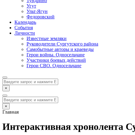
Тундрино
Угут
Ульт-Ягун
Федоровский
Календарь
События
Личности
Известные земляки
Руководители Сургутского района
Самобытные авторы и краеведы
Герои войны. Односельчане
Участники боевых действий
Герои СВО. Односельчане
×
×
Главная
Интерактивная хронолента Су