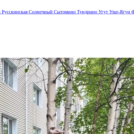
й
Русскинская
Солнечный
Сытомино
Тундрино
Угут
Ульт-Ягун
Ф