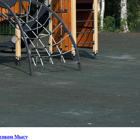
ысоком Мысу