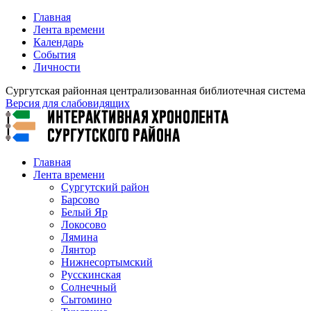
Главная
Лента времени
Календарь
События
Личности
Сургутская районная централизованная библиотечная система
Версия для слабовидящих
Главная
Лента времени
Сургутский район
Барсово
Белый Яр
Локосово
Лямина
Лянтор
Нижнесортымский
Русскинская
Солнечный
Сытомино