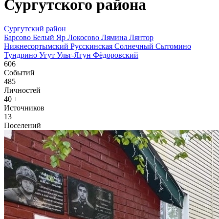
Сургутского района
Сургутский район
Барсово
Белый Яр
Локосово
Лямина
Лянтор
Нижнесортымский
Русскинская
Солнечный
Сытомино
Тундрино
Угут
Ульт-Ягун
Фёдоровский
606
Событий
485
Личностей
40
+
Источников
13
Поселений