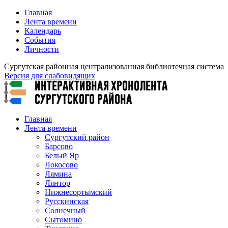
Главная
Лента времени
Календарь
События
Личности
Сургутская районная централизованная библиотечная система
Версия для слабовидящих
Главная
Лента времени
Сургутский район
Барсово
Белый Яр
Локосово
Лямина
Лянтор
Нижнесортымский
Русскинская
Солнечный
Сытомино