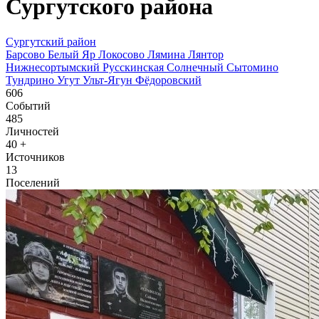
Сургутского района
Сургутский район
Барсово
Белый Яр
Локосово
Лямина
Лянтор
Нижнесортымский
Русскинская
Солнечный
Сытомино
Тундрино
Угут
Ульт-Ягун
Фёдоровский
606
Событий
485
Личностей
40
+
Источников
13
Поселений