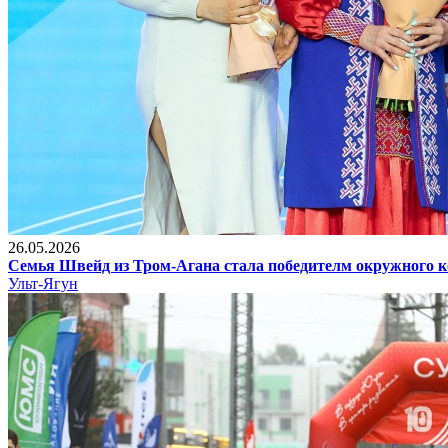
26.05.2026
Семья Швейд из Тром-Агана стала победителм окружного к
Ульт-Ягун