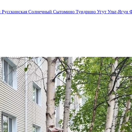
й
Русскинская
Солнечный
Сытомино
Тундрино
Угут
Ульт-Ягун
Ф