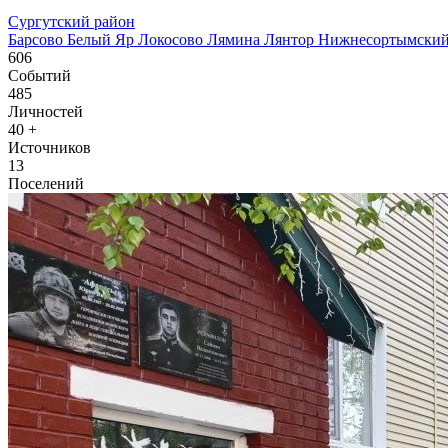
Сургутский район
Барсово
Белый Яр
Локосово
Лямина
Лянтор
Нижнесортымски
606
Событий
485
Личностей
40
+
Источников
13
Поселений