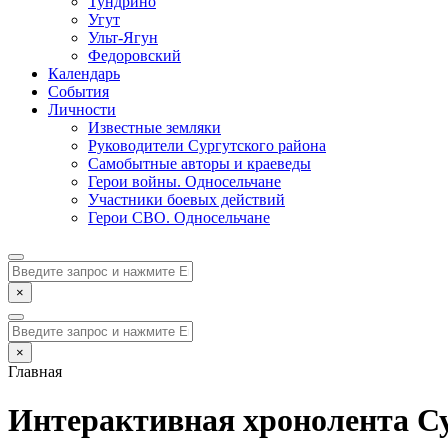
Тундрино
Угут
Ульт-Ягун
Федоровский
Календарь
События
Личности
Известные земляки
Руководители Сургутского района
Самобытные авторы и краеведы
Герои войны. Односельчане
Участники боевых действий
Герои СВО. Односельчане
×
×
Главная
Интерактивная хронолента Су