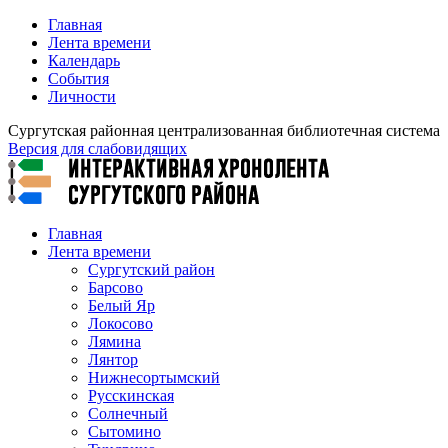
Главная
Лента времени
Календарь
События
Личности
Сургутская районная централизованная библиотечная система
Версия для слабовидящих
Главная
Лента времени
Сургутский район
Барсово
Белый Яр
Локосово
Лямина
Лянтор
Нижнесортымский
Русскинская
Солнечный
Сытомино