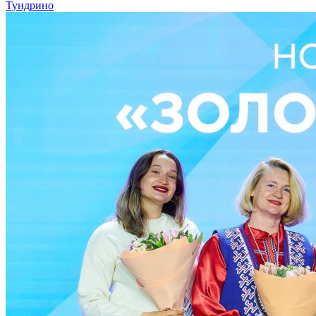
Тундрино