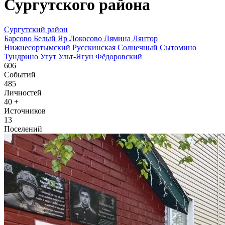
Сургутского района
Сургутский район
Барсово
Белый Яр
Локосово
Лямина
Лянтор
Нижнесортымский
Русскинская
Солнечный
Сытомино
Тундрино
Угут
Ульт-Ягун
Фёдоровский
606
Событий
485
Личностей
40
+
Источников
13
Поселений