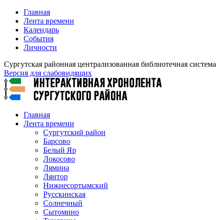
Главная
Лента времени
Календарь
События
Личности
Сургутская районная централизованная библиотечная система
Версия для слабовидящих
Главная
Лента времени
Сургутский район
Барсово
Белый Яр
Локосово
Лямина
Лянтор
Нижнесортымский
Русскинская
Солнечный
Сытомино