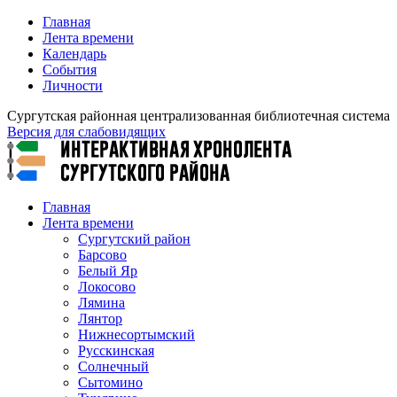
Главная
Лента времени
Календарь
События
Личности
Сургутская районная централизованная библиотечная система
Версия для слабовидящих
Главная
Лента времени
Сургутский район
Барсово
Белый Яр
Локосово
Лямина
Лянтор
Нижнесортымский
Русскинская
Солнечный
Сытомино