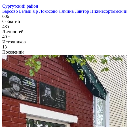
Сургутский район
Барсово
Белый Яр
Локосово
Лямина
Лянтор
Нижнесортымски
606
Событий
485
Личностей
40
+
Источников
13
Поселений