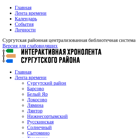
Главная
Лента времени
Календарь
События
Личности
Сургутская районная централизованная библиотечная система
Версия для слабовидящих
Главная
Лента времени
Сургутский район
Барсово
Белый Яр
Локосово
Лямина
Лянтор
Нижнесортымский
Русскинская
Солнечный
Сытомино