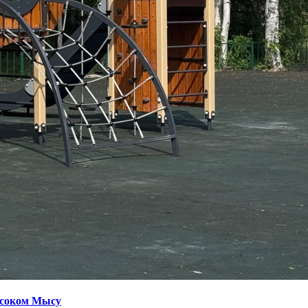
ысоком Мысу