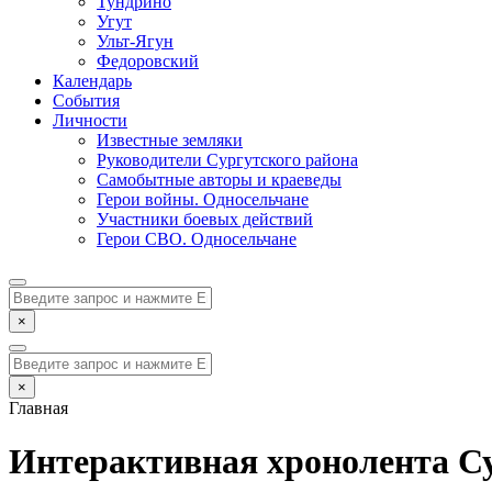
Тундрино
Угут
Ульт-Ягун
Федоровский
Календарь
События
Личности
Известные земляки
Руководители Сургутского района
Самобытные авторы и краеведы
Герои войны. Односельчане
Участники боевых действий
Герои СВО. Односельчане
×
×
Главная
Интерактивная хронолента Су