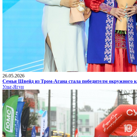
26.05.2026
Семья Швейд из Тром-Агана стала победителм окружного к
Ульт-Ягун