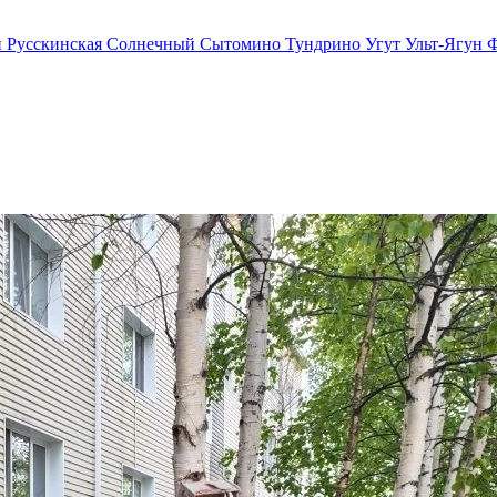
й
Русскинская
Солнечный
Сытомино
Тундрино
Угут
Ульт-Ягун
Ф