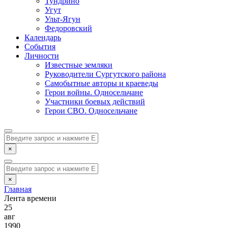
Тундрино
Угут
Ульт-Ягун
Федоровский
Календарь
События
Личности
Известные земляки
Руководители Сургутского района
Самобытные авторы и краеведы
Герои войны. Односельчане
Участники боевых действий
Герои СВО. Односельчане
×
×
Главная
Лента времени
25
авг
1990