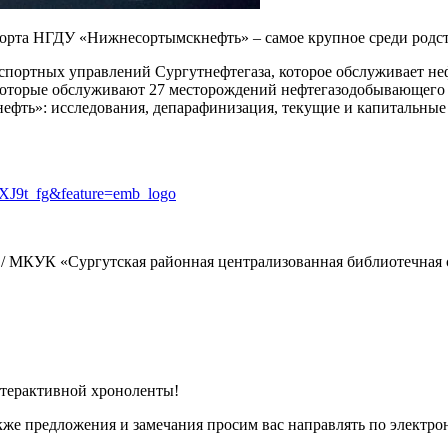
нспорта НГДУ «Нижнесортымскнефть» – самое крупное среди род
ортных управлений Сургутнефтегаза, которое обслуживает нефт
а, которые обслуживают 27 месторождений нефтегазодобывающег
фть»: исследования, депарафинизация, текущие и капитальные
XJ9t_fg&feature=emb_logo
/ МКУК «Сургутская районная централизованная библиотечная сис
терактивной хроноленты!
акже предложения и замечания просим вас направлять по электр