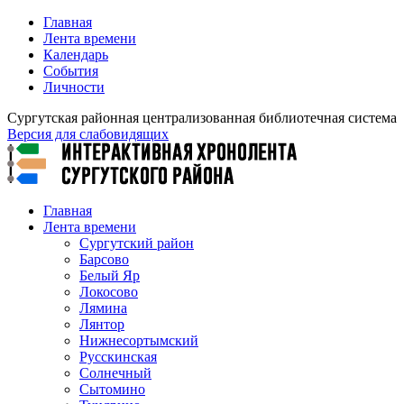
Главная
Лента времени
Календарь
События
Личности
Сургутская районная централизованная библиотечная система
Версия для слабовидящих
Главная
Лента времени
Сургутский район
Барсово
Белый Яр
Локосово
Лямина
Лянтор
Нижнесортымский
Русскинская
Солнечный
Сытомино