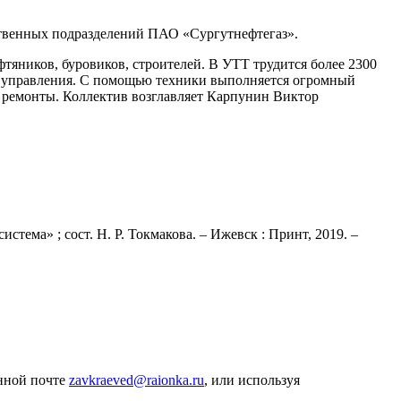
ственных подразделений ПАО «Сургутнефтегаз».
яников, буровиков, строителей. В УТТ трудится более 2300
о управления. С помощью техники выполняется огромный
 ремонты. Коллектив возглавляет Карпунин Виктор
тема» ; сост. Н. Р. Токмакова. – Ижевск : Принт, 2019. –
онной почте
zavkraeved@raionka.ru
, или используя