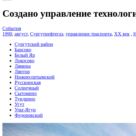
Создано управление техноло
События
1990
,
август
,
Сургутнефтегаз
,
управление траспорта
,
ХХ век
,
Н
Сургутский район
Барсово
Белый Яр
Локосово
Лямина
Лянтор
Нижнесортымский
Русскинская
Солнечный
Сытомино
Тундрино
Угут
Ульт-Ягун
Федоровский