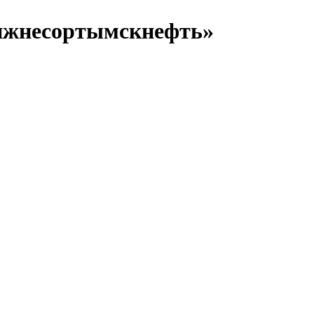
Нижнесортымскнефть»