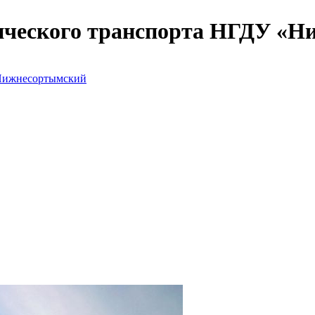
гического транспорта НГДУ «
ижнесортымский