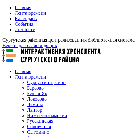
Главная
Лента времени
Календарь
События
Личности
Сургутская районная централизованная библиотечная система
Версия для слабовидящих
Главная
Лента времени
Сургутский район
Барсово
Белый Яр
Локосово
Лямина
Лянтор
Нижнесортымский
Русскинская
Солнечный
Сытомино