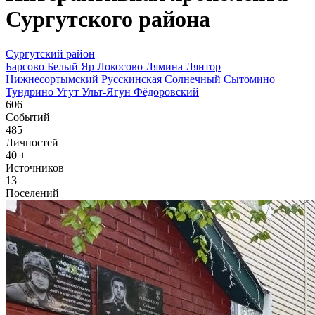
Сургутского района
Сургутский район
Барсово
Белый Яр
Локосово
Лямина
Лянтор
Нижнесортымский
Русскинская
Солнечный
Сытомино
Тундрино
Угут
Ульт-Ягун
Фёдоровский
606
Событий
485
Личностей
40
+
Источников
13
Поселений