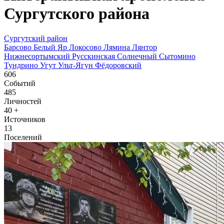
Сургутского района
Сургутский район
Барсово
Белый Яр
Локосово
Лямина
Лянтор
Нижнесортымский
Русскинская
Солнечный
Сытомино
Тундрино
Угут
Ульт-Ягун
Фёдоровский
606
Событий
485
Личностей
40
+
Источников
13
Поселений