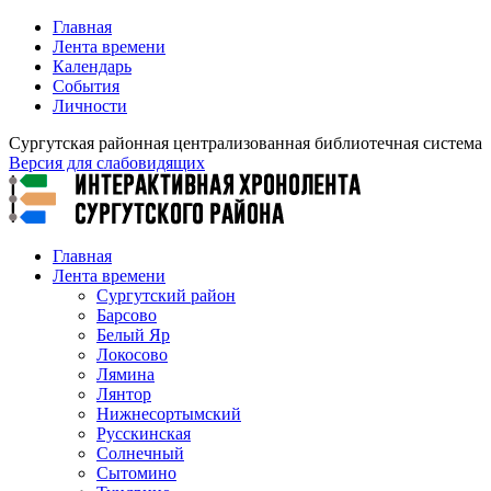
Главная
Лента времени
Календарь
События
Личности
Сургутская районная централизованная библиотечная система
Версия для слабовидящих
Главная
Лента времени
Сургутский район
Барсово
Белый Яр
Локосово
Лямина
Лянтор
Нижнесортымский
Русскинская
Солнечный
Сытомино