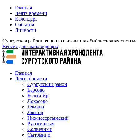
Главная
Лента времени
Календарь
События
Личности
Сургутская районная централизованная библиотечная система
Версия для слабовидящих
Главная
Лента времени
Сургутский район
Барсово
Белый Яр
Локосово
Лямина
Лянтор
Нижнесортымский
Русскинская
Солнечный
Сытомино