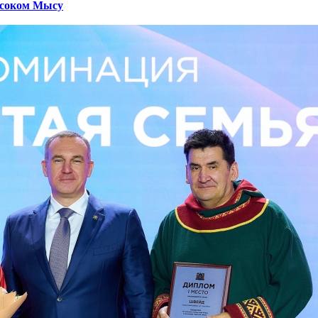
ысоком Мысу