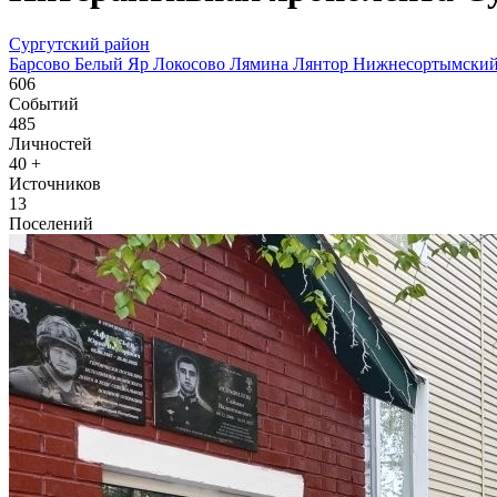
Сургутский район
Барсово
Белый Яр
Локосово
Лямина
Лянтор
Нижнесортымски
606
Событий
485
Личностей
40
+
Источников
13
Поселений