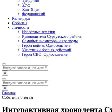
Тундрино
Угут
Ульт-Ягун
Федоровский
Календарь
События
Личности
Известные земляки
Руководители Сургутского района
Самобытные авторы и краеведы
Герои войны. Односельчане
Участники боевых действий
Герои СВО. Односельчане
×
×
Главная
События по тегам
Интерактивная хронолента Су