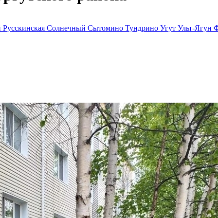
й
Русскинская
Солнечный
Сытомино
Тундрино
Угут
Ульт-Ягун
Ф