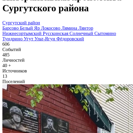
Сургутского района
Сургутский район
Барсово
Белый Яр
Локосово
Лямина
Лянтор
Нижнесортымский
Русскинская
Солнечный
Сытомино
Тундрино
Угут
Ульт-Ягун
Фёдоровский
606
Событий
485
Личностей
40
+
Источников
13
Поселений