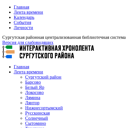
Главная
Лента времени
Календарь
События
Личности
Сургутская районная централизованная библиотечная система
Версия для слабовидящих
Главная
Лента времени
Сургутский район
Барсово
Белый Яр
Локосово
Лямина
Лянтор
Нижнесортымский
Русскинская
Солнечный
Сытомино