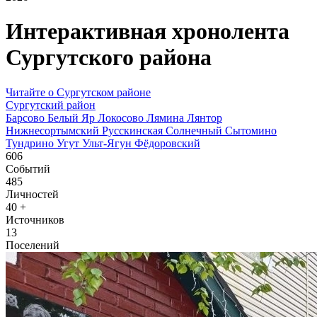
Интерактивная хронолента
Сургутского района
Читайте о Сургутском районе
Сургутский район
Барсово
Белый Яр
Локосово
Лямина
Лянтор
Нижнесортымский
Русскинская
Солнечный
Сытомино
Тундрино
Угут
Ульт-Ягун
Фёдоровский
606
Событий
485
Личностей
40
+
Источников
13
Поселений