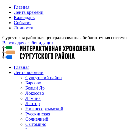
Главная
Лента времени
Календарь
События
Личности
Сургутская районная централизованная библиотечная система
Версия для слабовидящих
Главная
Лента времени
Сургутский район
Барсово
Белый Яр
Локосово
Лямина
Лянтор
Нижнесортымский
Русскинская
Солнечный
Сытомино