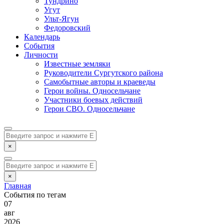
Тундрино
Угут
Ульт-Ягун
Федоровский
Календарь
События
Личности
Известные земляки
Руководители Сургутского района
Самобытные авторы и краеведы
Герои войны. Односельчане
Участники боевых действий
Герои СВО. Односельчане
×
×
Главная
События по тегам
07
авг
2026