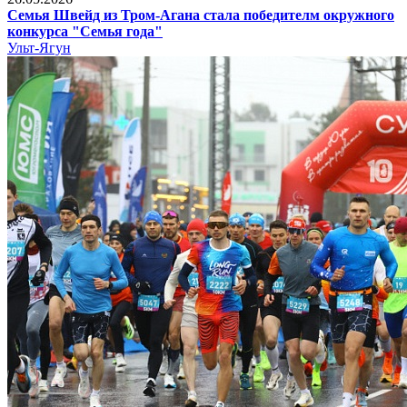
Семья Швейд из Тром-Агана стала победителм окружного
конкурса "Семья года"
Ульт-Ягун