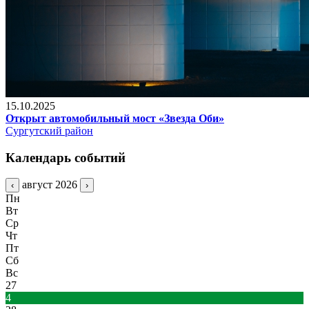
15.10.2025
Открыт автомобильный мост «Звезда Оби»
Сургутский район
Календарь событий
август 2026
‹
›
Пн
Вт
Ср
Чт
Пт
Сб
Вс
27
4