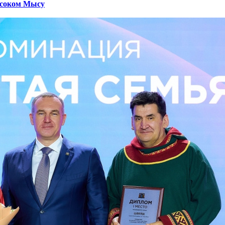
ысоком Мысу