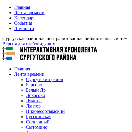
Главная
Лента времени
Календарь
События
Личности
Сургутская районная централизованная библиотечная система
Версия для слабовидящих
Главная
Лента времени
Сургутский район
Барсово
Белый Яр
Локосово
Лямина
Лянтор
Нижнесортымский
Русскинская
Солнечный
Сытомино