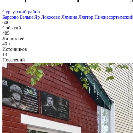
Сургутский район
Барсово
Белый Яр
Локосово
Лямина
Лянтор
Нижнесортымски
606
Событий
485
Личностей
40
+
Источников
13
Поселений