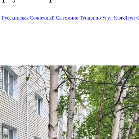
й
Русскинская
Солнечный
Сытомино
Тундрино
Угут
Ульт-Ягун
Ф