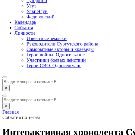
Тундрино
Угут
Ульт-Ягун
Федоровский
Календарь
События
Личности
Известные земляки
Руководители Сургутского района
Самобытные авторы и краеведы
Герои войны. Односельчане
Участники боевых действий
Герои СВО. Односельчане
×
×
Главная
События по тегам
Интерактивная хронолента Су