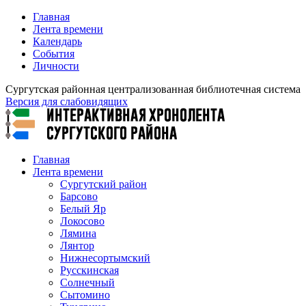
Главная
Лента времени
Календарь
События
Личности
Сургутская районная централизованная библиотечная система
Версия для слабовидящих
Главная
Лента времени
Сургутский район
Барсово
Белый Яр
Локосово
Лямина
Лянтор
Нижнесортымский
Русскинская
Солнечный
Сытомино