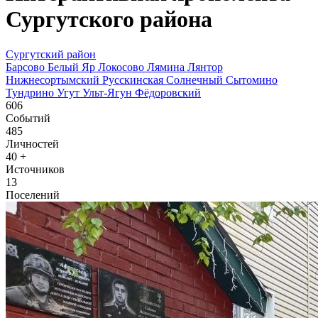
Сургутского района
Сургутский район
Барсово
Белый Яр
Локосово
Лямина
Лянтор
Нижнесортымский
Русскинская
Солнечный
Сытомино
Тундрино
Угут
Ульт-Ягун
Фёдоровский
606
Событий
485
Личностей
40
+
Источников
13
Поселений