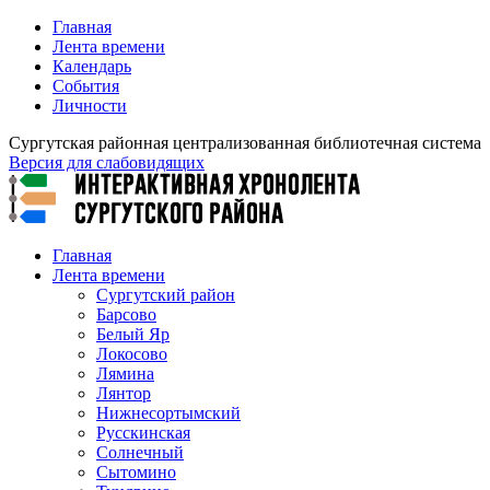
Главная
Лента времени
Календарь
События
Личности
Сургутская районная централизованная библиотечная система
Версия для слабовидящих
Главная
Лента времени
Сургутский район
Барсово
Белый Яр
Локосово
Лямина
Лянтор
Нижнесортымский
Русскинская
Солнечный
Сытомино