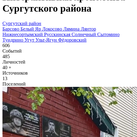
Сургутского района
Сургутский район
Барсово
Белый Яр
Локосово
Лямина
Лянтор
Нижнесортымский
Русскинская
Солнечный
Сытомино
Тундрино
Угут
Ульт-Ягун
Фёдоровский
606
Событий
485
Личностей
40
+
Источников
13
Поселений